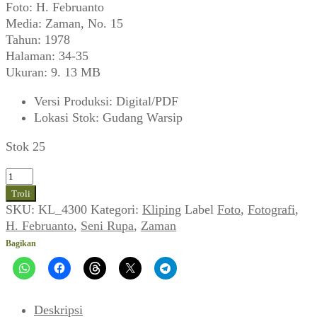
Foto: H. Februanto
Media: Zaman, No. 15
Tahun: 1978
Halaman: 34-35
Ukuran: 9. 13 MB
Versi Produksi
:
Digital/PDF
Lokasi Stok
:
Gudang Warsip
Stok 25
Kuantitas
H.
Troli
Februanto
SKU:
KL_4300
Kategori:
Kliping
Label
Foto
,
Fotografi
,
~
H. Februanto
,
Seni Rupa
,
Zaman
Masa
Bagikan
Bodoh,
Bersemangat,
dan
Pasrah
Deskripsi