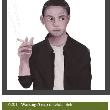
©2015
Warung Arsip
dikelola oleh
Indonesia Buku
.
Tentang
•
Peta Situs
•
Kerani
•
Privacy Policy