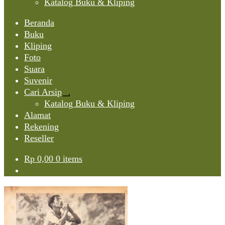
Katalog Buku & Kliping
Beranda
Buku
Kliping
Foto
Suara
Suvenir
Cari Arsip
Expand
Katalog Buku & Kliping
child
Alamat
menu
Rekening
Reseller
Rp
0,00
0 items