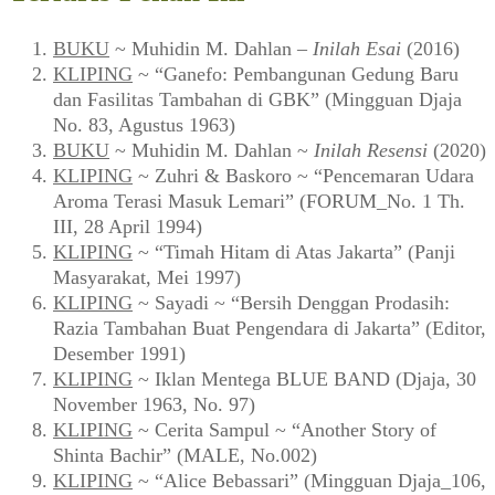
BUKU
~ Muhidin M. Dahlan –
Inilah Esai
(2016)
KLIPING
~ “Ganefo: Pembangunan Gedung Baru
dan Fasilitas Tambahan di GBK” (Mingguan Djaja
No. 83, Agustus 1963)
BUKU
~ Muhidin M. Dahlan ~
Inilah Resensi
(2020)
KLIPING
~ Zuhri & Baskoro ~ “Pencemaran Udara
Aroma Terasi Masuk Lemari” (FORUM_No. 1 Th.
III, 28 April 1994)
KLIPING
~ “Timah Hitam di Atas Jakarta” (Panji
Masyarakat, Mei 1997)
KLIPING
~ Sayadi ~ “Bersih Denggan Prodasih:
Razia Tambahan Buat Pengendara di Jakarta” (Editor,
Desember 1991)
KLIPING
~ Iklan Mentega BLUE BAND (Djaja, 30
November 1963, No. 97)
KLIPING
~ Cerita Sampul ~ “Another Story of
Shinta Bachir” (MALE, No.002)
KLIPING
~ “Alice Bebassari” (Mingguan Djaja_106,