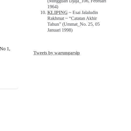
(Mingguan Djaja_106, Februari
1964)
KLIPING
~ Esai Jalaludin
Rakhmat ~ “Catatan Akhir
Tahun” (Ummat_No. 25, 05
Januari 1998)
 No 1,
Tweets by warungarsip