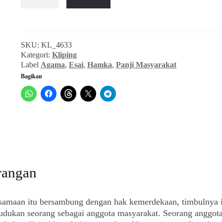
Hamka
~
Kewajiban
Mukmin
SKU:
KL_4633
(Panji
Kategori:
Kliping
Masyarakat,
Label
Agama
,
Esai
,
Hamka
,
Panji Masyarakat
September
Bagikan
1990)
rangan
samaan itu bersambung dengan hak kemerdekaan, timbulnya i
udukan seorang sebagai anggota masyarakat. Seorang anggota