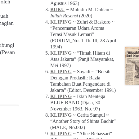
 oleh
Agustus 1963)
BUKU
~ Muhidin M. Dahlan ~
buah
Inilah Resensi
(2020)
KLIPING
~ Zuhri & Baskoro ~
hagian
“Pencemaran Udara Aroma
Terasi Masuk Lemari”
(FORUM_No. 1 Th. III, 28 April
ubungi
1994)
(Pesan
KLIPING
~ “Timah Hitam di
Atas Jakarta” (Panji Masyarakat,
Mei 1997)
KLIPING
~ Sayadi ~ “Bersih
Denggan Prodasih: Razia
Tambahan Buat Pengendara di
Jakarta” (Editor, Desember 1991)
KLIPING
~ Iklan Mentega
BLUE BAND (Djaja, 30
November 1963, No. 97)
KLIPING
~ Cerita Sampul ~
“Another Story of Shinta Bachir”
(MALE, No.002)
KLIPING
~ “Alice Bebassari”