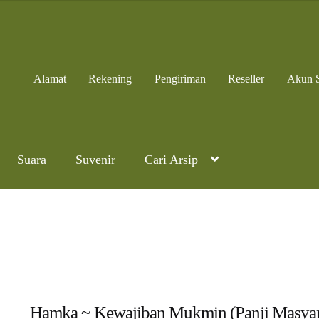
Alamat
Rekening
Pengiriman
Reseller
Akun 
Suara
Suvenir
Cari Arsip
Hamka ~ Kewajiban Mukmin (Panji Masyar