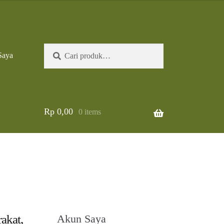
Pencarian
Cari
Saya
untuk:
Rp
0,00
0 items
akat,
Akun Saya