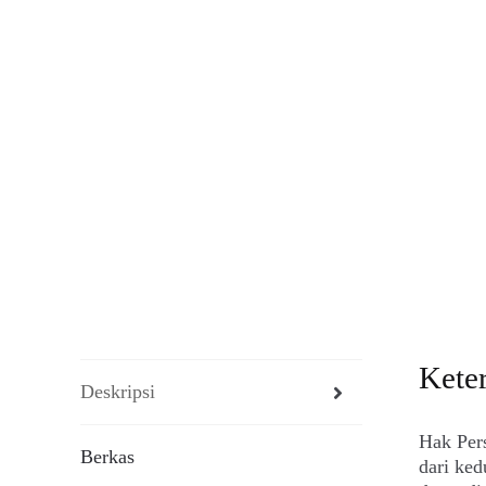
Kete
Deskripsi
Hak Per
Berkas
dari ked