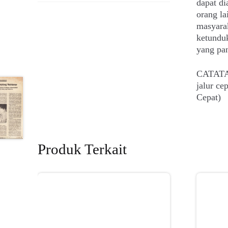
dapat di
orang la
masyarak
ketundu
yang pan
CATATAN
jalur c
Cepat)
Produk Terkait