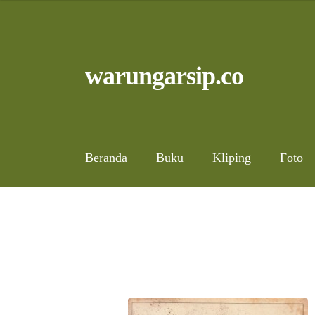
Skip
to
content
Skip
Skip
warungarsip.co
to
to
navigation
content
Beranda
Buku
Kliping
Foto