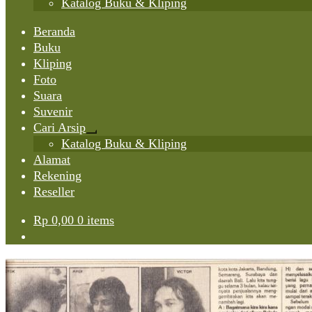
Katalog Buku & Kliping
Beranda
Buku
Kliping
Foto
Suara
Suvenir
Cari Arsip
Expand
Katalog Buku & Kliping
child
Alamat
menu
Rekening
Reseller
Rp
0,00
0 items