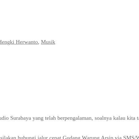
Hengki Herwanto
,
Musik
o Surabaya yang telah berpengalaman, soalnya kalau kita tang
 silakan hubungi jalur cepat Gudang Warung Arsip via SMS