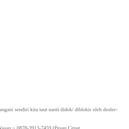
ani sendiri kita taut nanti didek/ diblokir oleh dealer-
/Wasap ~ 0878-3913-7459 (Pesan Cepat