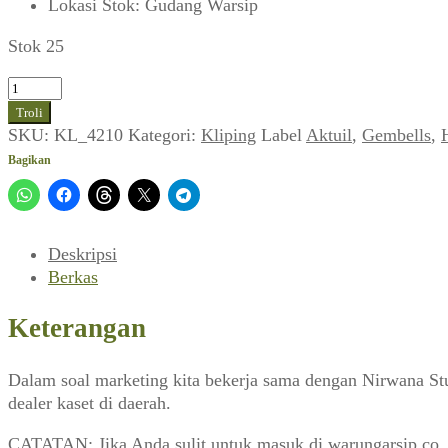
Lokasi Stok
:
Gudang Warsip
Stok 25
Kuantitas
Hengki
Troli
Herwanto
SKU:
KL_4210
Kategori:
Kliping
Label
Aktuil
,
Gembells
,
~
Bagikan
Gembell's:
Antara
Pahlawan
&
Deskripsi
Tragedi
Berkas
Kaki
Lima
Keterangan
(Aktuil,
Februari
Dalam soal marketing kita bekerja sama dengan Nirwana Studi
1978)
dealer kaset di daerah.
CATATAN: Jika Anda sulit untuk masuk di warungarsip.co,