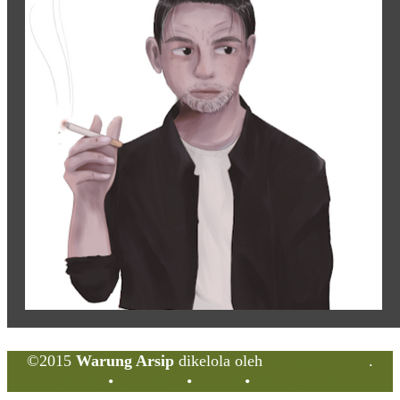
©2015
Warung Arsip
dikelola oleh
Indonesia Buku
.
Tentang
•
Peta Situs
•
Kerani
•
Privacy Policy