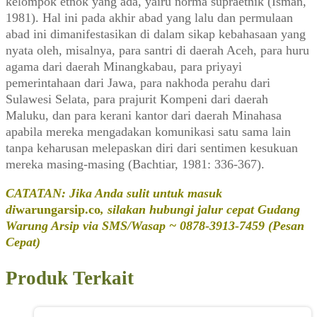
kelompok etnok yang ada, yairu norma supraetnik (Isman,
1981). Hal ini pada akhir abad yang lalu dan permulaan
abad ini dimanifestasikan di dalam sikap kebahasaan yang
nyata oleh, misalnya, para santri di daerah Aceh, para huru
agama dari daerah Minangkabau, para priyayi
pemerintahaan dari Jawa, para nakhoda perahu dari
Sulawesi Selata, para prajurit Kompeni dari daerah
Maluku, dan para kerani kantor dari daerah Minahasa
apabila mereka mengadakan komunikasi satu sama lain
tanpa keharusan melepaskan diri dari sentimen kesukuan
mereka masing-masing (Bachtiar, 1981: 336-367).
CATATAN: Jika Anda sulit untuk masuk
di
warungarsip.co
, silakan hubungi jalur cepat Gudang
Warung Arsip via SMS/Wasap ~ 0878-3913-7459 (Pesan
Cepat)
Produk Terkait