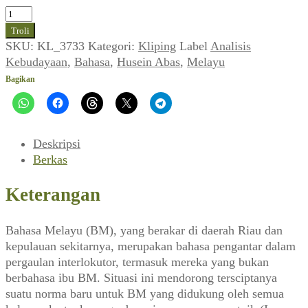
Kuantitas
Husein
Troli
Abas
SKU:
KL_3733
Kategori:
Kliping
Label
Analisis
~
Kebudayaan
,
Bahasa
,
Husein Abas
,
Melayu
Fungsionalisasi
Bagikan
Bahasa
Melayu
sebagai
Norma
Deskripsi
Supranasional
Berkas
(Analisis
Kebudayaan,
Keterangan
1983)
Bahasa Melayu (BM), yang berakar di daerah Riau dan
kepulauan sekitarnya, merupakan bahasa pengantar dalam
pergaulan interlokutor, termasuk mereka yang bukan
berbahasa ibu BM. Situasi ini mendorong tersciptanya
suatu norma baru untuk BM yang didukung oleh semua