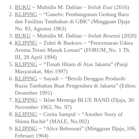
BUKU
~ Muhidin M. Dahlan –
Inilah Esai
(2016)
KLIPING
~ “Ganefo: Pembangunan Gedung Baru
dan Fasilitas Tambahan di GBK” (Mingguan Djaja
No. 83, Agustus 1963)
BUKU
~ Muhidin M. Dahlan ~
Inilah Resensi
(2020)
KLIPING
~ Zuhri & Baskoro ~ “Pencemaran Udara
Aroma Terasi Masuk Lemari” (FORUM_No. 1 Th.
III, 28 April 1994)
KLIPING
~ “Timah Hitam di Atas Jakarta” (Panji
Masyarakat, Mei 1997)
KLIPING
~ Sayadi ~ “Bersih Denggan Prodasih:
Razia Tambahan Buat Pengendara di Jakarta” (Editor,
Desember 1991)
KLIPING
~ Iklan Mentega BLUE BAND (Djaja, 30
November 1963, No. 97)
KLIPING
~ Cerita Sampul ~ “Another Story of
Shinta Bachir” (MALE, No.002)
KLIPING
~ “Alice Bebassari” (Mingguan Djaja_106,
Februari 1964)