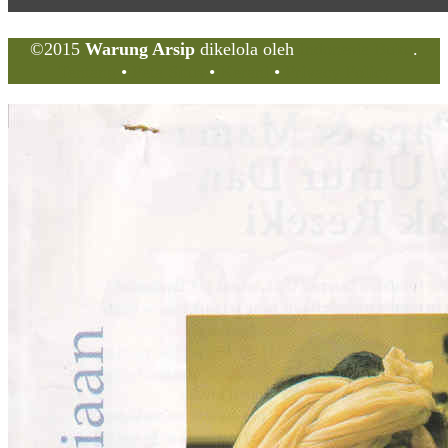
©2015
Warung Arsip
dikelola oleh
Indonesia Buku
.
Tentang
•
Peta Situs
•
Kerani
•
Privacy Policy