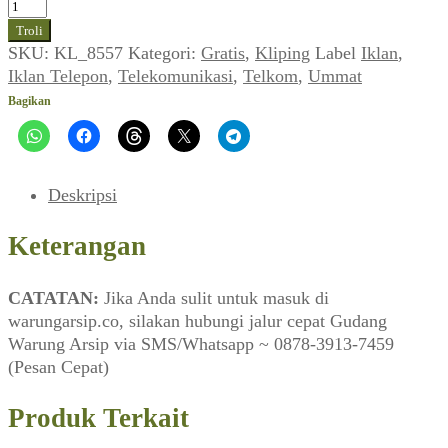
Kuantitas
Iklan
Troli
Telepon
SKU:
KL_8557
Kategori:
Gratis
,
Kliping
Label
Iklan
,
TELKOM
Iklan Telepon
,
Telekomunikasi
,
Telkom
,
Ummat
(Ummat_No.
Bagikan
25,
05
Januari
1998)
Deskripsi
Keterangan
CATATAN:
Jika Anda sulit untuk masuk di
warungarsip.co, silakan hubungi jalur cepat Gudang
Warung Arsip via SMS/Whatsapp ~ 0878-3913-7459
(Pesan Cepat)
Produk Terkait