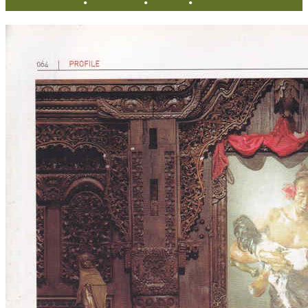
Tentang
•
Peta Situs
•
Kerani
•
Privacy Policy