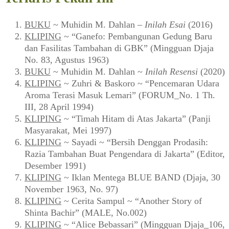
BUKU
~ Muhidin M. Dahlan –
Inilah Esai
(2016)
KLIPING
~ “Ganefo: Pembangunan Gedung Baru
dan Fasilitas Tambahan di GBK” (Mingguan Djaja
No. 83, Agustus 1963)
BUKU
~ Muhidin M. Dahlan ~
Inilah Resensi
(2020)
KLIPING
~ Zuhri & Baskoro ~ “Pencemaran Udara
Aroma Terasi Masuk Lemari” (FORUM_No. 1 Th.
III, 28 April 1994)
KLIPING
~ “Timah Hitam di Atas Jakarta” (Panji
Masyarakat, Mei 1997)
KLIPING
~ Sayadi ~ “Bersih Denggan Prodasih:
Razia Tambahan Buat Pengendara di Jakarta” (Editor,
Desember 1991)
KLIPING
~ Iklan Mentega BLUE BAND (Djaja, 30
November 1963, No. 97)
KLIPING
~ Cerita Sampul ~ “Another Story of
Shinta Bachir” (MALE, No.002)
KLIPING
~ “Alice Bebassari” (Mingguan Djaja_106,