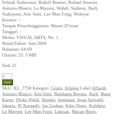
Srihadi Sudarsono, Rudolf Bonnet, Roland Strasser,
Antonio Blanco, Le Mayeur, Wahdi, Sudarso, Barli,
Sudjojono, Arie Smit, Lee Man Fong, Widayat
Kurator: –
Tempat Penyelenggaraan: Musee D’irsan
Tanggal: –
Media: VISUAL ARTS, No. 1
Bulan/Tahun: Juni 2004
Halaman: 64-69
Ukuran: 25. 5 MB
Stok 25
Kuantitas
Irsan
Troli
Suryadji,
SKU:
KL_7750
Kategori:
Gratis
,
Kliping
Label
Affandi
,
dkk.
Antonio Blanco
,
Arie Smit
,
Bambang Bujono
,
Barli
,
Bung
~
Karno
,
Djoko Pekik
,
Hendra
,
Instalator
,
Irsan Suryadji
,
Kolektor
Jakarta
,
JF Kennedy
,
Jos Groban
,
Kibo Njaro
,
Kolektor
,
Sekaligus
Le Mayeur
,
Lee Man Fong
,
Lukisan
,
Macan Bisex
,