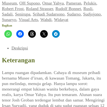
Instalator
Museum
,
OH Supono
,
Omar Yahya
,
Pameran
,
Pelukis
,
~
Robert Frost
,
Roland Strasser
,
Rudolf Bonnet
,
Rusli
,
Musee
Sadali
,
Senirupa
,
Srihadi Sudarsono
,
Sudarso
,
Sudjojono
,
d'irsan,
Sunaryo
,
Visual Arts
,
Wahdi
,
Widayat
Tomang,
Bagikan
Jakarta
(VISUAL
ARTS,
Juni
Deskripsi
2004)
Keterangan
Lampu ruangan dipadamkan. Cahaya di museum pribadi
bernama Musee d’irsan, di kawasan Tomang, Jakarta, itu
pun melindap, menuju gelap. Hanya lampu sorot:
menerangi empat lukisan wanita berkebaya, dalam gaya
realis, karya Omar Yahya. Itu pun temaram. Alunan suara
tenor Josh Groban terdengar lembut dan samar. Mengiringi
Irsan Suryadji, yang duduk di satu sudut ruangan seluas 12