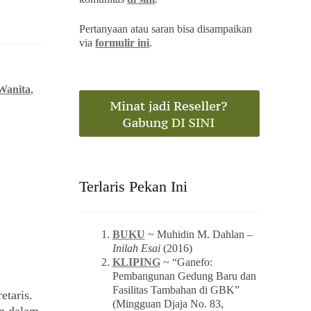
Pertanyaan atau saran bisa disampaikan
via
formulir ini
.
Wanita
,
Terlaris Pekan Ini
BUKU
~ Muhidin M. Dahlan –
Inilah Esai
(2016)
KLIPING
~ “Ganefo:
Pembangunan Gedung Baru dan
Fasilitas Tambahan di GBK”
etaris.
(Mingguan Djaja No. 83,
n dalam