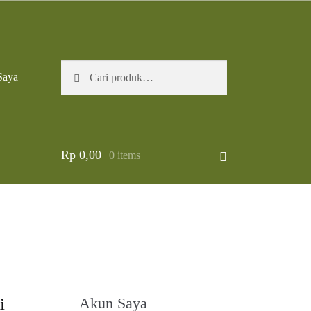
Pencarian
Cari
Saya
untuk:
Rp
0,00
0 items
i
Akun Saya