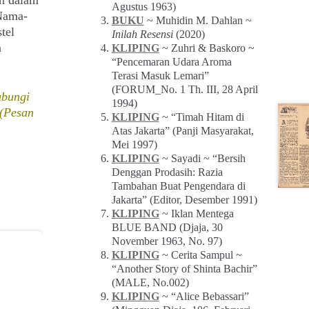
Agustus 1963)
 Nama-
BUKU
~ Muhidin M. Dahlan ~
tel
Inilah Resensi
(2020)
n
KLIPING
~ Zuhri & Baskoro ~
“Pencemaran Udara Aroma
Terasi Masuk Lemari”
(FORUM_No. 1 Th. III, 28 April
ubungi
1994)
 (Pesan
KLIPING
~ “Timah Hitam di
Atas Jakarta” (Panji Masyarakat,
Mei 1997)
KLIPING
~ Sayadi ~ “Bersih
Denggan Prodasih: Razia
Tambahan Buat Pengendara di
Jakarta” (Editor, Desember 1991)
KLIPING
~ Iklan Mentega
BLUE BAND (Djaja, 30
November 1963, No. 97)
KLIPING
~ Cerita Sampul ~
“Another Story of Shinta Bachir”
(MALE, No.002)
KLIPING
~ “Alice Bebassari”