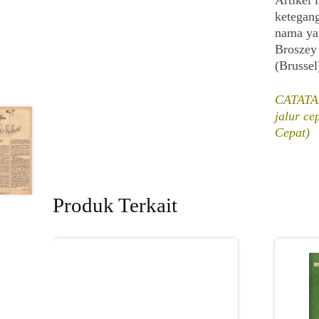
ketegang
nama yan
Broszey 
(Brussel
CATATAN
jalur c
Cepat)
Produk Terkait