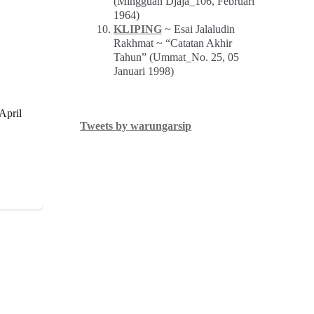
(Mingguan Djaja_106, Februari
1964)
KLIPING
~ Esai Jalaludin
Rakhmat ~ “Catatan Akhir
Tahun” (Ummat_No. 25, 05
Januari 1998)
April
Tweets by warungarsip