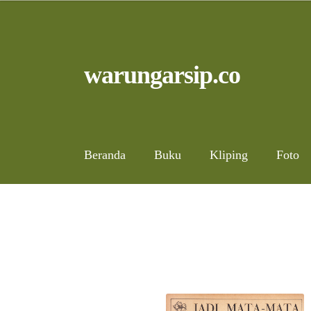
Skip
to
content
Skip
Skip
warungarsip.co
to
to
navigation
content
Beranda
Buku
Kliping
Foto