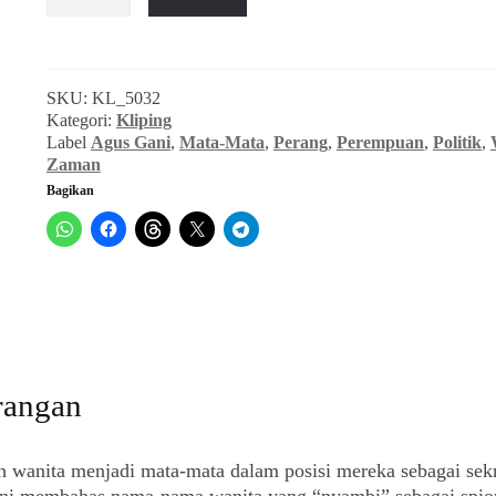
Jadi
Mata-
Mata
karena
SKU:
KL_5032
Cinta
Kategori:
Kliping
(Zaman,
Label
Agus Gani
,
Mata-Mata
,
Perang
,
Perempuan
,
Politik
,
16
Zaman
Juli
Bagikan
1983)
rangan
 wanita menjadi mata-mata dalam posisi mereka sebagai sekr
 ini membahas nama-nama wanita yang “nyambi” sebagai spio