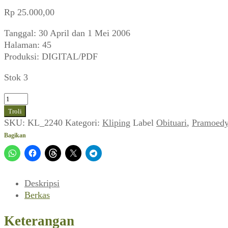
Rp
25.000,00
Tanggal: 30 April dan 1 Mei 2006
Halaman: 45
Produksi: DIGITAL/PDF
Stok 3
Kuantitas
Kliping
Troli
Koran
SKU:
KL_2240
Kategori:
Kliping
Label
Obituari
,
Pramoedy
-
Bagikan
Pramoedya
Ananta
Toer
Wafat
Deskripsi
(1
Berkas
Mei
2006)
Keterangan
#HaulPram