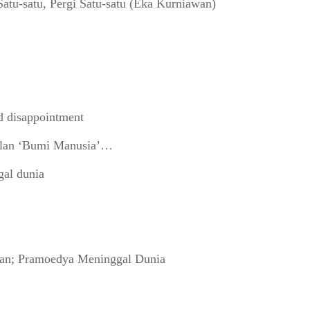
tu-satu, Pergi Satu-satu (Eka Kurniawan)
d disappointment
Jalan ‘Bumi Manusia’…
al dunia
aan; Pramoedya Meninggal Dunia