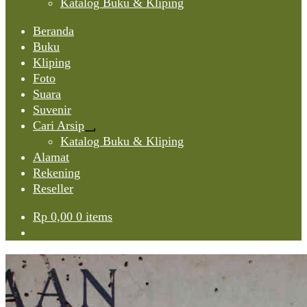
Katalog Buku & Kliping
Beranda
Buku
Kliping
Foto
Suara
Suvenir
Cari Arsip
Expand
Katalog Buku & Kliping
child
Alamat
menu
Rekening
Reseller
Rp
0,00
0 items