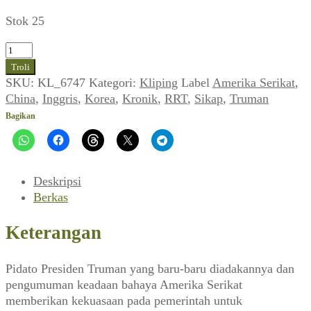
Stok 25
Kuantitas
Kronik
Troli
Luar
SKU:
KL_6747
Kategori:
Kliping
Label
Amerika Serikat
,
Negeri
China
,
Inggris
,
Korea
,
Kronik
,
RRT
,
Sikap
,
Truman
(Sikap_No.11,
Bagikan
Desember
1950)
Deskripsi
Berkas
Keterangan
Pidato Presiden Truman yang baru-baru diadakannya dan
pengumuman keadaan bahaya Amerika Serikat
memberikan kekuasaan pada pemerintah untuk