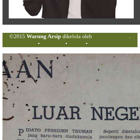
©2015
Warung Arsip
dikelola oleh
Indonesia Buku
.
Tentang
•
Peta Situs
•
Kerani
•
Privacy Policy