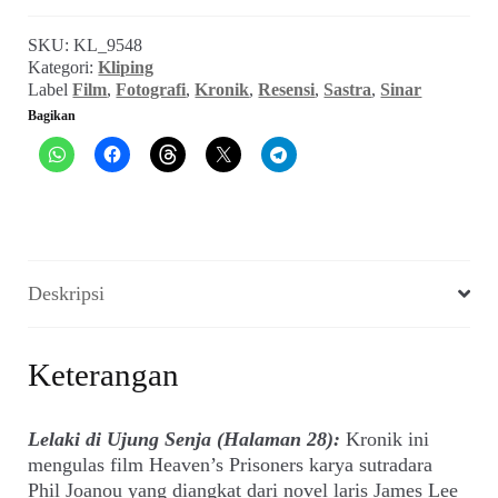
Buku,
Film:
SKU:
KL_9548
Dari
Kategori:
Kliping
Sastra
Label
Film
,
Fotografi
,
Kronik
,
Resensi
,
Sastra
,
Sinar
Marginal,
Bagikan
Fotografi
Malang,
Resensi
Buku,
hingga
Komik
Triad
Deskripsi
Keterangan
Lelaki di Ujung Senja (Halaman 28):
Kronik ini
mengulas film Heaven’s Prisoners karya sutradara
Phil Joanou yang diangkat dari novel laris James Lee