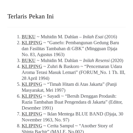
Terlaris Pekan Ini
BUKU
~ Muhidin M. Dahlan –
Inilah Esai
(2016)
KLIPING
~ “Ganefo: Pembangunan Gedung Baru
dan Fasilitas Tambahan di GBK” (Mingguan Djaja
No. 83, Agustus 1963)
BUKU
~ Muhidin M. Dahlan ~
Inilah Resensi
(2020)
KLIPING
~ Zuhri & Baskoro ~ “Pencemaran Udara
Aroma Terasi Masuk Lemari” (FORUM_No. 1 Th. III,
28 April 1994)
KLIPING
~ “Timah Hitam di Atas Jakarta” (Panji
Masyarakat, Mei 1997)
KLIPING
~ Sayadi ~ “Bersih Denggan Prodasih:
Razia Tambahan Buat Pengendara di Jakarta” (Editor,
Desember 1991)
KLIPING
~ Iklan Mentega BLUE BAND (Djaja, 30
November 1963, No. 97)
KLIPING
~ Cerita Sampul ~ “Another Story of
Shinta Bachir” (MALE, No.002)