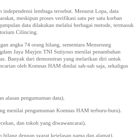
 independensi lembaga tersebut. Menurut Lopa, data
kat, meskipun proses verifikasi satu per satu korban
pulan data dilakukan melalui berbagai metode, termasuk
orium Cilincing.
engan angka 74 orang hilang, sementara Mensesneg
Pangdam Jaya Mayjen TNI Sutiyoso menilai penambahan
as. Banyak dari demonstran yang melarikan diri untuk
encarian oleh Komnas HAM dinilai sah-sah saja, sekaligus
an alasan pengumuman data).
yang menilai pengumuman Komnas HAM terburu-buru).
cekan, dan tokoh yang diwawancarai).
 hilang dengan syarat kejelasan nama dan alamat).