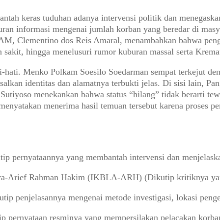
ah keras tuduhan adanya intervensi politik dan menegaskan
n informasi mengenai jumlah korban yang beredar di masyara
M, Clementino dos Reis Amaral, menambahkan bahwa pengum
sakit, hingga menelusuri rumor kuburan massal serta Kremat
ati-hati. Menko Polkam Soesilo Soedarman sempat terkejut d
an identitas dan alamatnya terbukti jelas. Di sisi lain, 
utiyoso menekankan bahwa status “hilang” tidak berarti tew
I menyatakan menerima hasil temuan tersebut karena proses p
.
ip pernyataannya yang membantah intervensi dan menjelask
era-Arief Rahman Hakim (IKBLA-ARH) (Dikutip kritiknya 
p penjelasannya mengenai metode investigasi, lokasi penge
ip pernyataan resminya yang mempersilakan pelacakan korban