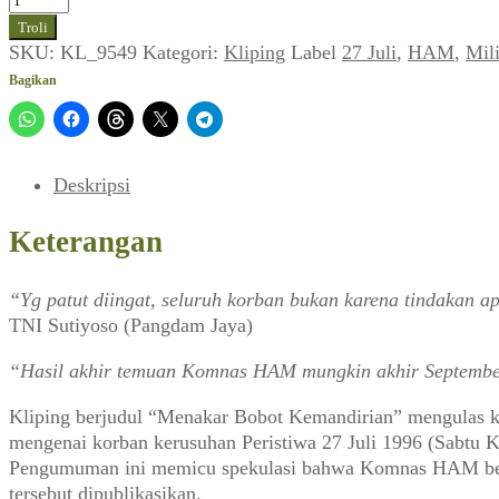
Temuan
Troli
HAM
SKU:
KL_9549
Kategori:
Kliping
Label
27 Juli
,
HAM
,
Mili
Korban
Bagikan
Kerusuhan
27
Juli:
Menakar
Deskripsi
Bobot
Kemandirian
Keterangan
“Yg patut diingat, seluruh korban bukan karena tindakan a
TNI Sutiyoso (Pangdam Jaya)
“Hasil akhir temuan Komnas HAM mungkin akhir Septembe
Kliping berjudul “Menakar Bobot Kemandirian” mengulas k
mengenai korban kerusuhan Peristiwa 27 Juli 1996 (Sabtu 
Pengumuman ini memicu spekulasi bahwa Komnas HAM berad
tersebut dipublikasikan.