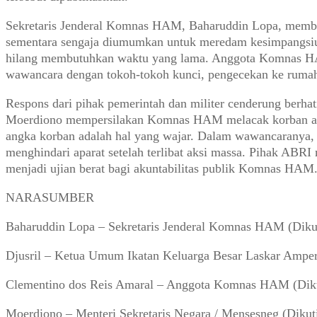
Sekretaris Jenderal Komnas HAM, Baharuddin Lopa, membant
sementara sengaja diumumkan untuk meredam kesimpangsiura
hilang membutuhkan waktu yang lama. Anggota Komnas HA
wawancara dengan tokoh-tokoh kunci, pengecekan ke rumah 
Respons dari pihak pemerintah dan militer cenderung berh
Moerdiono mempersilakan Komnas HAM melacak korban asalk
angka korban adalah hal yang wajar. Dalam wawancaranya, S
menghindari aparat setelah terlibat aksi massa. Pihak ABR
menjadi ujian berat bagi akuntabilitas publik Komnas HAM
NARASUMBER
Baharuddin Lopa – Sekretaris Jenderal Komnas HAM (Dikut
Djusril – Ketua Umum Ikatan Keluarga Besar Laskar Amp
Clementino dos Reis Amaral – Anggota Komnas HAM (Dikuti
Moerdiono – Menteri Sekretaris Negara / Mensesneg (Dikut