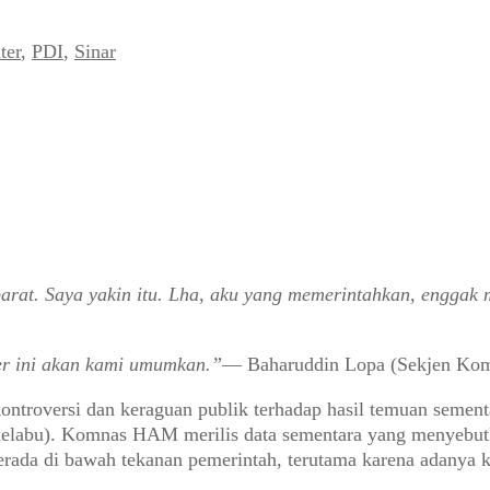
ter
,
PDI
,
Sinar
parat. Saya yakin itu. Lha, aku yang memerintahkan, enggak 
r ini akan kami umumkan.”
— Baharuddin Lopa (Sekjen K
ontroversi dan keraguan publik terhadap hasil temuan sem
Kelabu). Komnas HAM merilis data sementara yang menyebutka
a di bawah tekanan pemerintah, terutama karena adanya ko