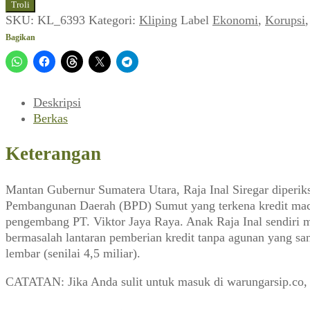
Mantan
Troli
Gubernur
SKU:
KL_6393
Kategori:
Kliping
Label
Ekonomi
,
Korupsi
Sumatera
Bagikan
Utara
diduga
Korupsi
(Panji
Deskripsi
Masyarakat_No.26,
Berkas
Oktober
1998)
Keterangan
Mantan Gubernur Sumatera Utara, Raja Inal Siregar diperik
Pembangunan Daerah (BPD) Sumut yang terkena kredit mace
pengembang PT. Viktor Jaya Raya. Anak Raja Inal sendiri m
bermasalah lantaran pemberian kredit tanpa agunan yang san
lembar (senilai 4,5 miliar).
CATATAN: Jika Anda sulit untuk masuk di warungarsip.co,