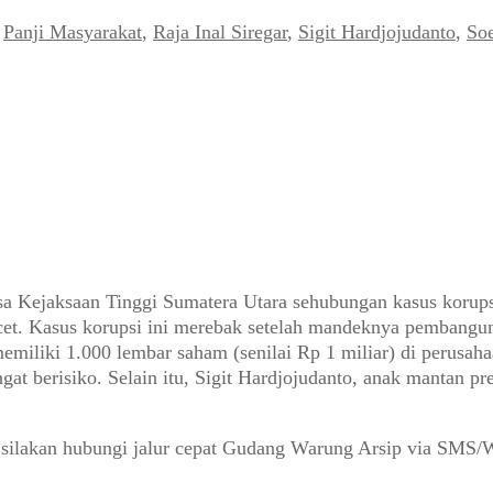
,
Panji Masyarakat
,
Raja Inal Siregar
,
Sigit Hardjojudanto
,
Soe
sa Kejaksaan Tinggi Sumatera Utara sehubungan kasus korupsi
t. Kasus korupsi ini merebak setelah mandeknya pembangun
emiliki 1.000 lembar saham (senilai Rp 1 miliar) di perusa
gat berisiko. Selain itu, Sigit Hardjojudanto, anak mantan 
 silakan hubungi jalur cepat Gudang Warung Arsip via SMS/