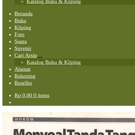
Katalog Buku & Kliping
Beranda
Buku
Kliping
Foto
Suara
Suvenir
Cari Arsip
Expand
Katalog Buku & Kliping
child
Alamat
menu
Rekening
Reseller
Rp
0,00
0 items