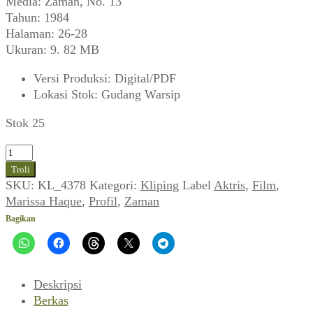
Media: Zaman, No. 13
Tahun: 1984
Halaman: 26-28
Ukuran: 9. 82 MB
Versi Produksi
:
Digital/PDF
Lokasi Stok
:
Gudang Warsip
Stok 25
Kuantitas
Marissa
Troli
dan
SKU:
KL_4378
Kategori:
Kliping
Label
Aktris
,
Film
,
Pacar-
Marissa Haque
,
Profil
,
Zaman
pacarnya
Bagikan
(Zaman,
Desember
1984)
Deskripsi
Berkas