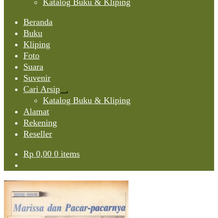
Katalog Buku & Kliping
Beranda
Buku
Kliping
Foto
Suara
Suvenir
Cari Arsip
Expand
Katalog Buku & Kliping
child
Alamat
menu
Rekening
Reseller
Rp
0,00
0 items