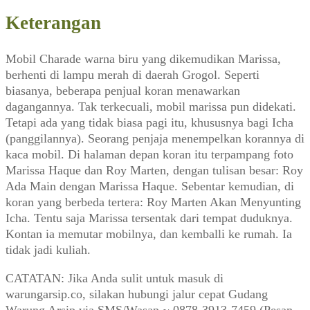
Keterangan
Mobil Charade warna biru yang dikemudikan Marissa,
berhenti di lampu merah di daerah Grogol. Seperti
biasanya, beberapa penjual koran menawarkan
dagangannya. Tak terkecuali, mobil marissa pun didekati.
Tetapi ada yang tidak biasa pagi itu, khususnya bagi Icha
(panggilannya). Seorang penjaja menempelkan korannya di
kaca mobil. Di halaman depan koran itu terpampang foto
Marissa Haque dan Roy Marten, dengan tulisan besar: Roy
Ada Main dengan Marissa Haque. Sebentar kemudian, di
koran yang berbeda tertera: Roy Marten Akan Menyunting
Icha. Tentu saja Marissa tersentak dari tempat duduknya.
Kontan ia memutar mobilnya, dan kemballi ke rumah. Ia
tidak jadi kuliah.
CATATAN: Jika Anda sulit untuk masuk di
warungarsip.co, silakan hubungi jalur cepat Gudang
Warung Arsip via SMS/Wasap ~ 0878-3913-7459 (Pesan