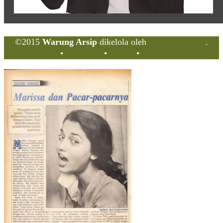
©2015
Warung Arsip
dikelola oleh
Indonesia Buku
.
Tentang
•
Peta Situs
•
Kerani
•
Privacy Policy