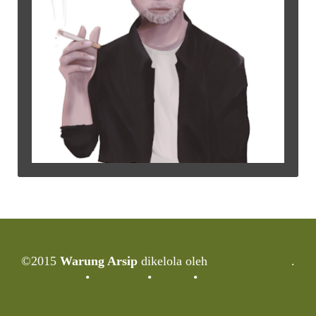
©2015
Warung Arsip
dikelola oleh
Indonesia Buku
.
Tentang
•
Peta Situs
•
Kerani
•
Privacy Policy