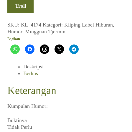
Ketawa
Troli
(Mingguan
Tjermin,
September
SKU:
KL_4174
Kategori:
Kliping
Label
Hiburan
,
1954)
Humor
,
Mingguan Tjermin
Bagikan
Deskripsi
Berkas
Keterangan
Kumpulan Humor:
Buktinya
Tidak Perlu