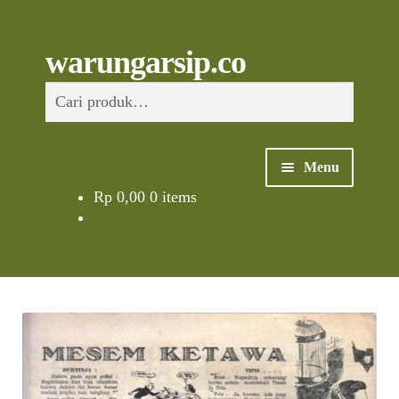
Skip
to
content
Skip
Skip
Cari
warungarsip.co
to
to
Pencarian
navigation
content
untuk:
Menu
Rp
0,00
0 items
Beranda
Buku
Kliping
Foto