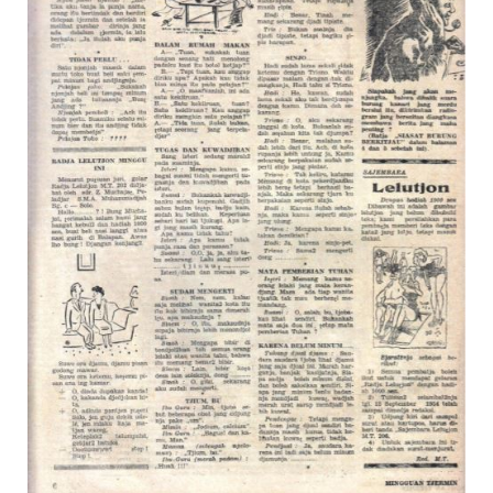
Suara
Suvenir
Cari Arsip
Alamat
Rekening
Reseller