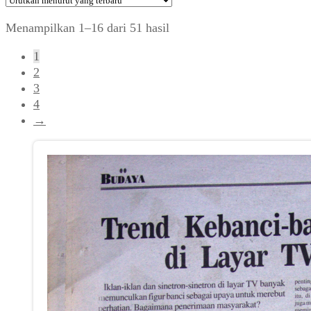
Diurutkan
Menampilkan 1–16 dari 51 hasil
menurut
1
yang
2
terbaru
3
4
→