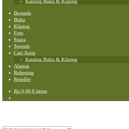
Katalog Buku & Kliping
Beranda
Buku
Kliping
Foto
Suara
Suvenir
Cari Arsip
Katalog Buku & Kliping
Alamat
Rekening
Reseller
Rp
0,00
0 items