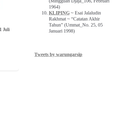
(Mingguan Djaja_106, Februari
1964)
KLIPING
~ Esai Jalaludin
Rakhmat ~ “Catatan Akhir
Tahun” (Ummat_No. 25, 05
1 Juli
Januari 1998)
Tweets by warungarsip