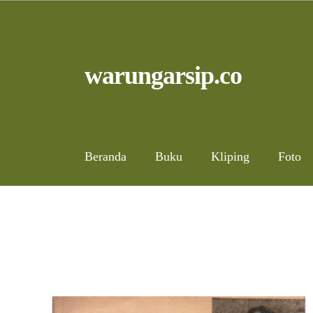
Skip
to
content
Skip
Skip
warungarsip.co
to
to
navigation
content
Beranda
Buku
Kliping
Foto