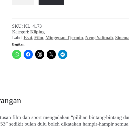
Neng
Yatimah
(Mingguan
Tjermin,
SKU:
KL_4173
September
Kategori:
Kliping
1954)
Label
Esai
,
Film
,
Mingguan Tjermin
,
Neng Yatimah
,
Sinem
Bagikan
rangan
tusan film dan sport mengadakan “pilihan bintang-bintang da
53” sedikit bulan dulu boleh dikatakan hampir-hampir semua