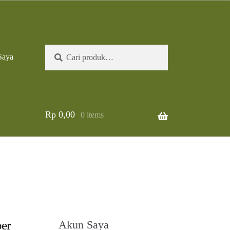
Pencarian
Cari
Saya
untuk:
Rp
0,00
0 items
er
Akun Saya