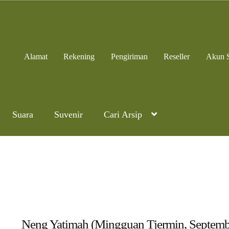
Alamat
Rekening
Pengiriman
Reseller
Akun 
Suara
Suvenir
Cari Arsip
Neng Yatimah (Mingguan Tjermin, Septemb