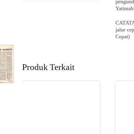
pengund
Yatimah
CATATAN
jalur c
Cepat)
Produk Terkait