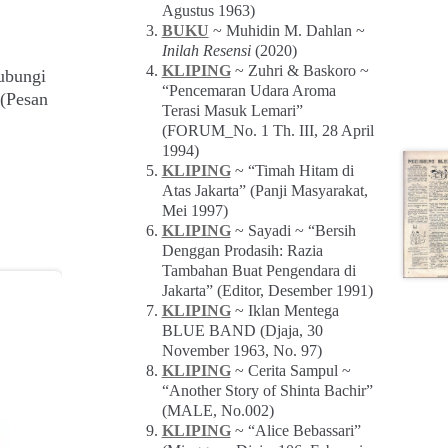
Agustus 1963)
BUKU
~ Muhidin M. Dahlan ~
Inilah Resensi
(2020)
KLIPING
~ Zuhri & Baskoro ~
ubungi
“Pencemaran Udara Aroma
(Pesan
Terasi Masuk Lemari”
(FORUM_No. 1 Th. III, 28 April
1994)
KLIPING
~ “Timah Hitam di
Atas Jakarta” (Panji Masyarakat,
Mei 1997)
KLIPING
~ Sayadi ~ “Bersih
Denggan Prodasih: Razia
Tambahan Buat Pengendara di
Jakarta” (Editor, Desember 1991)
KLIPING
~ Iklan Mentega
BLUE BAND (Djaja, 30
November 1963, No. 97)
KLIPING
~ Cerita Sampul ~
“Another Story of Shinta Bachir”
(MALE, No.002)
KLIPING
~ “Alice Bebassari”