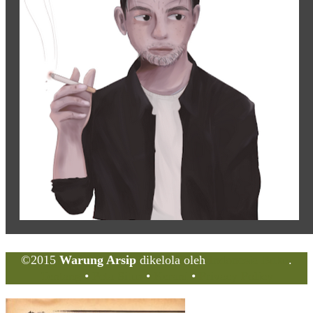
©2015
Warung Arsip
dikelola oleh
Indonesia Buku
.
Tentang
•
Peta Situs
•
Kerani
•
Privacy Policy