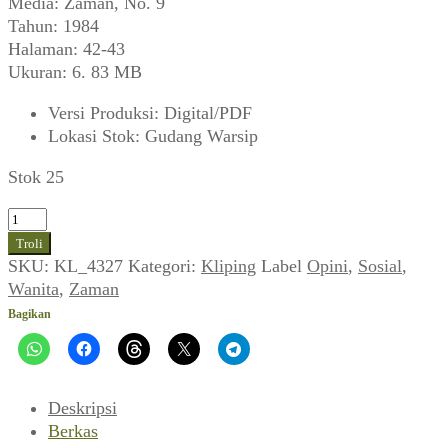
Media: Zaman, No. 9
Tahun: 1984
Halaman: 42-43
Ukuran: 6. 83 MB
Versi Produksi
:
Digital/PDF
Lokasi Stok
:
Gudang Warsip
Stok 25
Kuantitas
Opini:
Troli
Bisakah
SKU:
KL_4327
Kategori:
Kliping
Label
Opini
,
Sosial
,
WTS
Wanita
,
Zaman
Dibasmi
Bagikan
(Zaman,
November
1984)
Deskripsi
Berkas