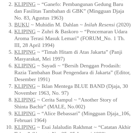
KLIPING
~ “Ganefo: Pembangunan Gedung Baru
dan Fasilitas Tambahan di GBK” (Mingguan Djaja
No. 83, Agustus 1963)
BUKU
~ Muhidin M. Dahlan ~
Inilah Resensi
(2020)
KLIPING
~ Zuhri & Baskoro ~ “Pencemaran Udara
Aroma Terasi Masuk Lemari” (FORUM_No. 1 Th.
III, 28 April 1994)
KLIPING
~ “Timah Hitam di Atas Jakarta” (Panji
Masyarakat, Mei 1997)
KLIPING
~ Sayadi ~ “Bersih Denggan Prodasih:
Razia Tambahan Buat Pengendara di Jakarta” (Editor,
Desember 1991)
KLIPING
~ Iklan Mentega BLUE BAND (Djaja, 30
November 1963, No. 97)
KLIPING
~ Cerita Sampul ~ “Another Story of
Shinta Bachir” (MALE, No.002)
KLIPING
~ “Alice Bebassari” (Mingguan Djaja_106,
Februari 1964)
KLIPING
~ Esai Jalaludin Rakhmat ~ “Catatan Akhir