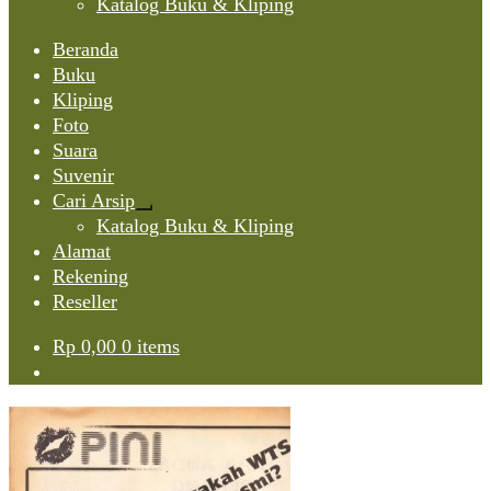
Katalog Buku & Kliping
Beranda
Buku
Kliping
Foto
Suara
Suvenir
Cari Arsip
Expand
Katalog Buku & Kliping
child
Alamat
menu
Rekening
Reseller
Rp
0,00
0 items