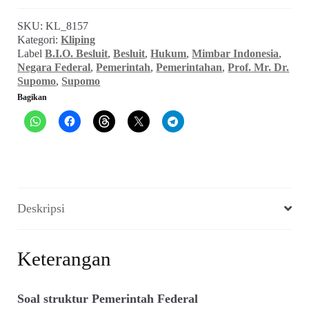
Supomo
SKU:
KL_8157
~
Kategori:
Kliping
B.I.O.-
Label
B.I.O. Besluit
,
Besluit
,
Hukum
,
Mimbar Indonesia
,
Besluit
Negara Federal
,
Pemerintah
,
Pemerintahan
,
Prof. Mr. Dr.
(bagian
Supomo
,
Supomo
2)
Bagikan
(Mimbar
Indonesia,
No.8
/19
Februari
1949)
Deskripsi
Keterangan
Soal struktur Pemerintah Federal