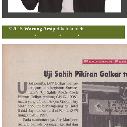
©2015
Warung Arsip
dikelola oleh
Indonesia Buku
.
Tentang
•
Peta Situs
•
Kerani
•
Privacy Policy