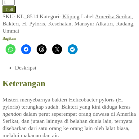
Kuantitas
Radang
Troli
dan
SKU:
KL_8514
Kategori:
Kliping
Label
Amerika Serikat
,
Misteri
Bakteri
,
H. Pyloris
,
Kesehatan
,
Mansyur Alkatiri
,
Radang
,
Bakteri
Ummat
H.
Bagikan
Pyloris
(Ummat_No.
01,
21
Deskripsi
Juli
1997)
Keterangan
Misteri menyebarnya bakteri Helicobacter pyloris (H.
pyloris) terungkap sudah. Bakteri yang kini diduga keras
ngendon
dalam perut seperempat orang dewasa di Amerika
Serikat, dan jutaan lainnya di belahan dunia lain, ternyata
disebarkan dari satu orang ke orang lain oleh lalat biasa,
melalui makanan dan air.