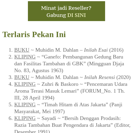
Password
Remember Me
Lupa password?
Baru pertamakali berkunjung di Warung Arsip? Silakan
mendaftar sebagai warga komunitas
di sini
.
Pertanyaan atau saran bisa disampaikan via
formulir ini
.
Terlaris Pekan Ini