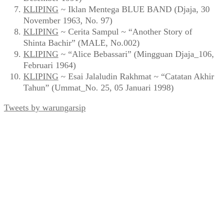
BUKU
~ Muhidin M. Dahlan –
Inilah Esai
(2016)
KLIPING
~ “Ganefo: Pembangunan Gedung Baru
dan Fasilitas Tambahan di GBK” (Mingguan Djaja
No. 83, Agustus 1963)
BUKU
~ Muhidin M. Dahlan ~
Inilah Resensi
(2020)
KLIPING
~ Zuhri & Baskoro ~ “Pencemaran Udara
Aroma Terasi Masuk Lemari” (FORUM_No. 1 Th.
III, 28 April 1994)
KLIPING
~ “Timah Hitam di Atas Jakarta” (Panji
Masyarakat, Mei 1997)
KLIPING
~ Sayadi ~ “Bersih Denggan Prodasih:
Razia Tambahan Buat Pengendara di Jakarta” (Editor,
Desember 1991)
KLIPING
~ Iklan Mentega BLUE BAND (Djaja, 30
November 1963, No. 97)
KLIPING
~ Cerita Sampul ~ “Another Story of
Shinta Bachir” (MALE, No.002)
KLIPING
~ “Alice Bebassari” (Mingguan Djaja_106,
Februari 1964)
KLIPING
~ Esai Jalaludin Rakhmat ~ “Catatan Akhir