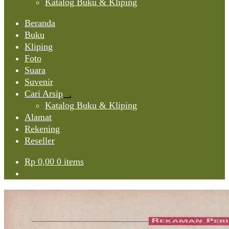
Katalog Buku & Kliping
Beranda
Buku
Kliping
Foto
Suara
Suvenir
Cari Arsip
Expand
Katalog Buku & Kliping
child
Alamat
menu
Rekening
Reseller
Rp
0,00
0 items