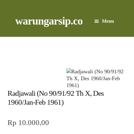
Skip
to
content
Skip
Skip
warungarsip.co
Menu
to
to
navigation
content
Beranda
Buku
Kliping
Foto
Radjawali (No 90/91/92 Th X, Des
Suara
1960/Jan-Feb 1961)
Suvenir
Rp
10.000,00
Expand
Cari Arsip