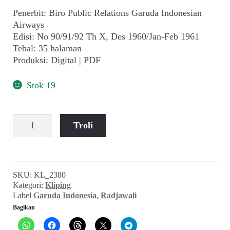
child
Penerbit: Biro Public Relations Garuda Indonesian
menu
Airways
Alamat
Edisi: No 90/91/92 Th X, Des 1960/Jan-Feb 1961
Tebal: 35 halaman
Rekening
Produksi: Digital | PDF
Reseller
Stok 19
Kuantitas
Troli
Radjawali
(No
90/91/92
Th
SKU:
KL_2380
X,
Kategori:
Kliping
Des
Label
Garuda Indonesia
,
Radjawali
1960/Jan-
Bagikan
Feb
1961)