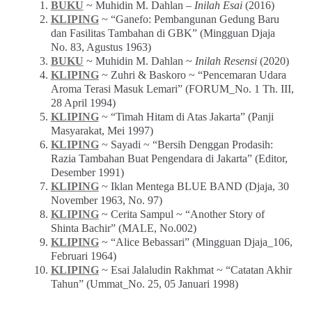
Pertanyaan atau saran bisa disampaikan via
formulir ini
.
Terlaris Pekan Ini
BUKU
~ Muhidin M. Dahlan –
Inilah Esai
(2016)
KLIPING
~ “Ganefo: Pembangunan Gedung Baru
dan Fasilitas Tambahan di GBK” (Mingguan Djaja
No. 83, Agustus 1963)
BUKU
~ Muhidin M. Dahlan ~
Inilah Resensi
(2020)
KLIPING
~ Zuhri & Baskoro ~ “Pencemaran Udara
Aroma Terasi Masuk Lemari” (FORUM_No. 1 Th. III,
28 April 1994)
KLIPING
~ “Timah Hitam di Atas Jakarta” (Panji