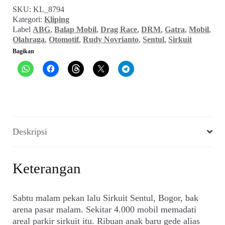
Tomat
SKU:
KL_8794
Gondol,
Kategori:
Kliping
Nasi
Label
ABG
,
Balap Mobil
,
Drag Race
,
DRM
,
Gatra
,
Mobil
,
Uduk,
Olahraga
,
Otomotif
,
Rudy Novrianto
,
Sentul
,
Sirkuit
dan
Bagikan
ABG
(GATRA_No.
07,
04
Januari
1997)
Deskripsi
Keterangan
Sabtu malam pekan lalu Sirkuit Sentul, Bogor, bak
arena pasar malam. Sekitar 4.000 mobil memadati
areal parkir sirkuit itu. Ribuan anak baru gede alias