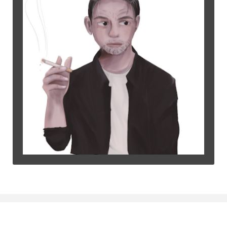
©2015
Warung Arsip
dikelola oleh
Indonesia Buku
.