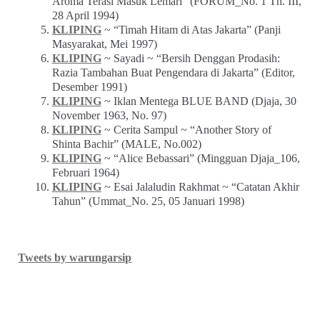
Aroma Terasi Masuk Lemari” (FORUM_No. 1 Th. III,
28 April 1994)
KLIPING
~ “Timah Hitam di Atas Jakarta” (Panji
Masyarakat, Mei 1997)
KLIPING
~ Sayadi ~ “Bersih Denggan Prodasih:
Razia Tambahan Buat Pengendara di Jakarta” (Editor,
Desember 1991)
KLIPING
~ Iklan Mentega BLUE BAND (Djaja, 30
November 1963, No. 97)
KLIPING
~ Cerita Sampul ~ “Another Story of
Shinta Bachir” (MALE, No.002)
KLIPING
~ “Alice Bebassari” (Mingguan Djaja_106,
Februari 1964)
KLIPING
~ Esai Jalaludin Rakhmat ~ “Catatan Akhir
Tahun” (Ummat_No. 25, 05 Januari 1998)
Tweets by warungarsip