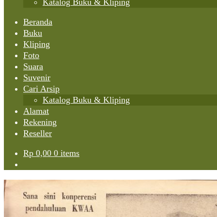
Katalog Buku & Kliping
Beranda
Buku
Kliping
Foto
Suara
Suvenir
Cari Arsip
Katalog Buku & Kliping
Alamat
Rekening
Reseller
Rp
0,00
0 items