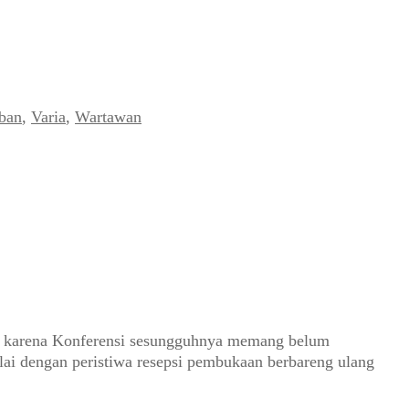
aban
,
Varia
,
Wartawan
i, karena Konferensi sesungguhnya memang belum
lai dengan peristiwa resepsi pembukaan berbareng ulang