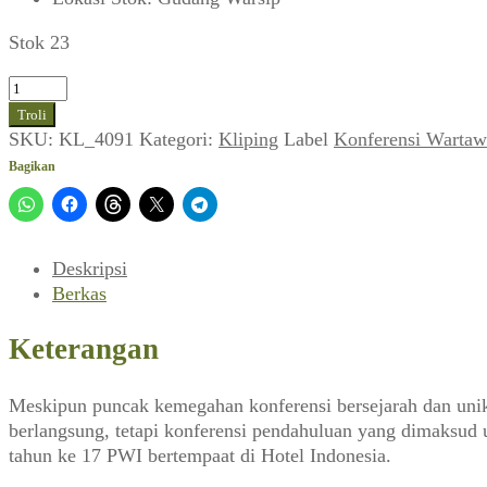
Stok 23
Kuantitas
Sana
Troli
Sini
SKU:
KL_4091
Kategori:
Kliping
Label
Konferensi Wartaw
Konperensi
Bagikan
Pendahuluan
KWAA
(Varia,
Februari
Deskripsi
1963)
Berkas
Keterangan
Meskipun puncak kemegahan konferensi bersejarah dan unik
berlangsung, tetapi konferensi pendahuluan yang dimaksud 
tahun ke 17 PWI bertempaat di Hotel Indonesia.