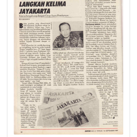
child
menu
Alamat
Rekening
Reseller