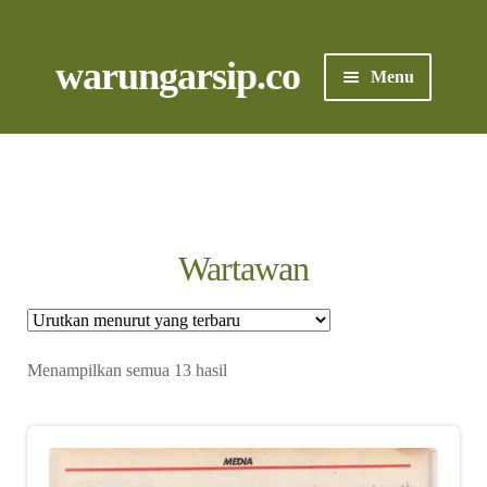
Skip
to
content
Skip
Skip
warungarsip.co
Menu
to
to
navigation
content
Beranda
Buku
Kliping
Wartawan
Foto
Suara
Diurutkan
Menampilkan semua 13 hasil
menurut
yang
Suvenir
terbaru
Expand
Cari Arsip