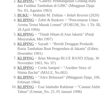
KLIPING
~ “Ganefo: Pembangunan Gedung Baru
dan Fasilitas Tambahan di GBK” (Mingguan Djaja
No. 83, Agustus 1963)
BUKU
~ Muhidin M. Dahlan ~
Inilah Resensi
(2020)
KLIPING
~ Zuhri & Baskoro ~ “Pencemaran Udara
Aroma Terasi Masuk Lemari” (FORUM_No. 1 Th. III,
28 April 1994)
KLIPING
~ “Timah Hitam di Atas Jakarta” (Panji
Masyarakat, Mei 1997)
KLIPING
~ Sayadi ~ “Bersih Denggan Prodasih:
Razia Tambahan Buat Pengendara di Jakarta” (Editor,
Desember 1991)
KLIPING
~ Iklan Mentega BLUE BAND (Djaja, 30
November 1963, No. 97)
KLIPING
~ Cerita Sampul ~ “Another Story of
Shinta Bachir” (MALE, No.002)
KLIPING
~ “Alice Bebassari” (Mingguan Djaja_106,
Februari 1964)
KLIPING
~ Esai Jalaludin Rakhmat ~ “Catatan Akhir
Tahun” (Ummat_No. 25, 05 Januari 1998)