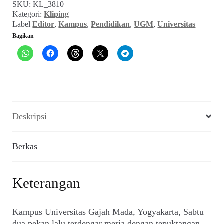
SKU:
KL_3810
Menjual
Kategori:
Kliping
Kampus:
Label
Editor
,
Kampus
,
Pendidikan
,
UGM
,
Universitas
UGM
Bagikan
Bangun
Gedung
(Editor,
Juli
1990)
Deskripsi
Berkas
Keterangan
Kampus Universitas Gajah Mada, Yogyakarta, Sabtu
dua pekan lalu terdengar meria dengan tepuktangan,