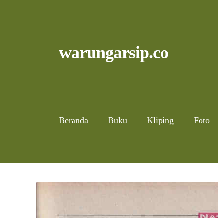
Skip
to
content
Skip
Skip
warungarsip.co
to
to
navigation
content
Beranda
Buku
Kliping
Foto