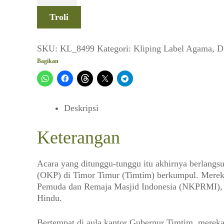
Timur:
Troli
Pemuda
Berdialog
Mimpi
SKU:
KL_8499
Kategori:
Kliping
Label
Agama
,
D
Lama
Bagikan
jadi
Kenyataan
(Ummat_No.
01,
Deskripsi
21
Juli
Keterangan
1997)
Acara yang ditunggu-tunggu itu akhirnya berlangs
(OKP) di Timor Timur (Timtim) berkumpul. Merek
Pemuda dan Remaja Masjid Indonesia (NKPRMI), 
Hindu.
Bertempat di aula kantor Gubernur Timtim, mereka