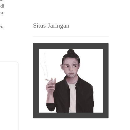
di
ra.
Situs Jaringan
via