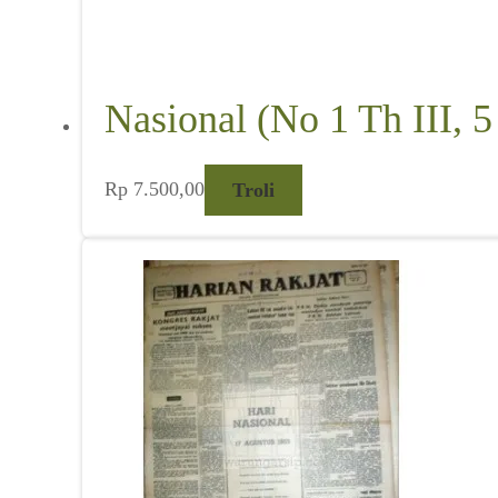
Nasional (No 1 Th III, 5
Rp
7.500,00
Troli