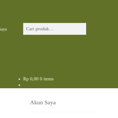
Pencarian
Cari
Saya
untuk:
Rp
0,00
0 items
Akun Saya