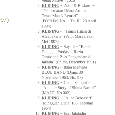
Inilah Resensi
(2020)
KLIPING
~ Zuhri & Baskoro ~
“Pencemaran Udara Aroma
Terasi Masuk Lemari”
997)
(FORUM_No. 1 Th. III, 28 April
1994)
KLIPING
~ “Timah Hitam di
Atas Jakarta” (Panji Masyarakat,
Mei 1997)
KLIPING
~ Sayadi ~ “Bersih
Denggan Prodasih: Razia
Tambahan Buat Pengendara di
Jakarta” (Editor, Desember 1991)
KLIPING
~ Iklan Mentega
BLUE BAND (Djaja, 30
November 1963, No. 97)
KLIPING
~ Cerita Sampul ~
“Another Story of Shinta Bachir”
(MALE, No.002)
KLIPING
~ “Alice Bebassari”
(Mingguan Djaja_106, Februari
1964)
KLIPING
~ Esai Jalaludin