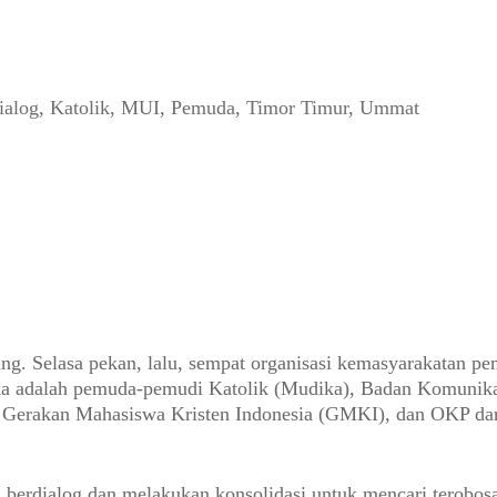
ialog
,
Katolik
,
MUI
,
Pemuda
,
Timor Timur
,
Ummat
ung. Selasa pekan, lalu, sempat organisasi kemasyarakatan p
a adalah pemuda-pemudi Katolik (Mudika), Badan Komunika
Gerakan Mahasiswa Kristen Indonesia (GMKI), dan OKP dar
 berdialog dan melakukan konsolidasi untuk mencari terobos