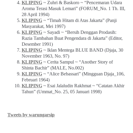
KLIPING
~ Zuhri & Baskoro ~ “Pencemaran Udara
Aroma Terasi Masuk Lemari” (FORUM_No. 1 Th. III,
28 April 1994)
KLIPING
~ “Timah Hitam di Atas Jakarta” (Panji
Masyarakat, Mei 1997)
KLIPING
~ Sayadi ~ “Bersih Denggan Prodasih:
Razia Tambahan Buat Pengendara di Jakarta” (Editor,
Desember 1991)
KLIPING
~ Iklan Mentega BLUE BAND (Djaja, 30
November 1963, No. 97)
KLIPING
~ Cerita Sampul ~ “Another Story of
Shinta Bachir” (MALE, No.002)
KLIPING
~ “Alice Bebassari” (Mingguan Djaja_106,
Februari 1964)
KLIPING
~ Esai Jalaludin Rakhmat ~ “Catatan Akhir
Tahun” (Ummat_No. 25, 05 Januari 1998)
Tweets by warungarsip