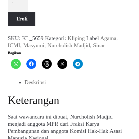
Kuantitas
Wawancara
Nurcholish
Troli
Madjid:
"Orang
Islam
SKU:
KL_5659
Kategori:
Kliping
Label
Agama
,
Masih
ICMI
,
Masyumi
,
Nurcholish Madjid
,
Sinar
Suka
Bagikan
Retorika"
(Sinar,
No.
51,
Deskripsi
19
September
Keterangan
1994)
Saat wawancara ini dibuat, Nurcholish Madjid
menjadi anggota MPR dari Fraksi Karya
Pembangunan dan anggota Komisi Hak-Hak Asasi
Manusia Nasional.