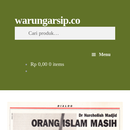
Skip
to
content
Skip
Skip
Cari
warungarsip.co
to
to
Pencarian
navigation
content
untuk:
Menu
Rp
0,00
0 items
Beranda
Buku
Kliping
Foto