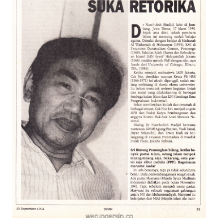
Suara
Suvenir
Expand
Cari Arsip
child
menu
Alamat
Rekening
Reseller