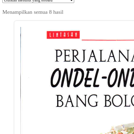
Diurutkan
Menampilkan semua 8 hasil
menurut
yang
terbaru