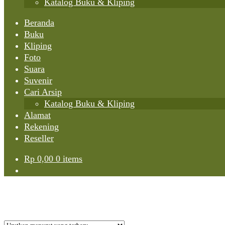
Katalog Buku & Kliping
Beranda
Buku
Kliping
Foto
Suara
Suvenir
Cari Arsip
Katalog Buku & Kliping
Alamat
Rekening
Reseller
Rp
0,00
0 items