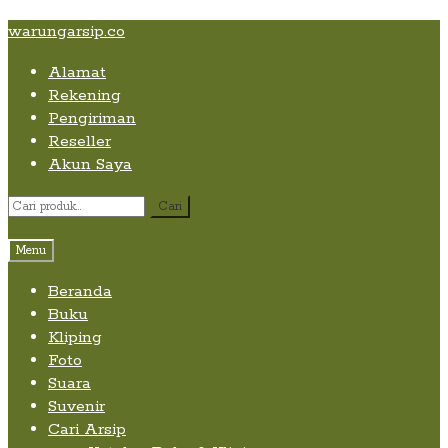
Skip
Skip
Skip
warungarsip.co
to
to
to
Alamat
content
navigation
content
Rekening
Pengiriman
Reseller
Akun Saya
Pencarian
Cari
untuk:
Menu
Beranda
Buku
Kliping
Foto
Suara
Suvenir
Cari Arsip