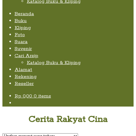
Katalog Buku & Kliping
Beranda
Buku
Kliping
Foto
Suara
Suvenir
Cari Arsip
Expand
Katalog Buku & Kliping
child
Alamat
menu
Rekening
Reseller
Rp
0,00
0 items
Cerita Rakyat Cina