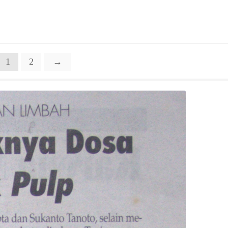
1
2
→