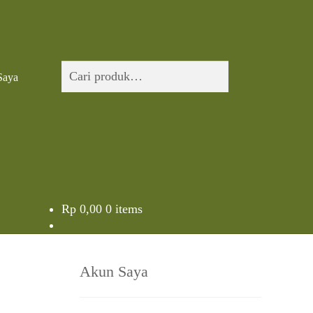
Pencarian
Cari
Saya
untuk:
Rp
0,00
0 items
Akun Saya