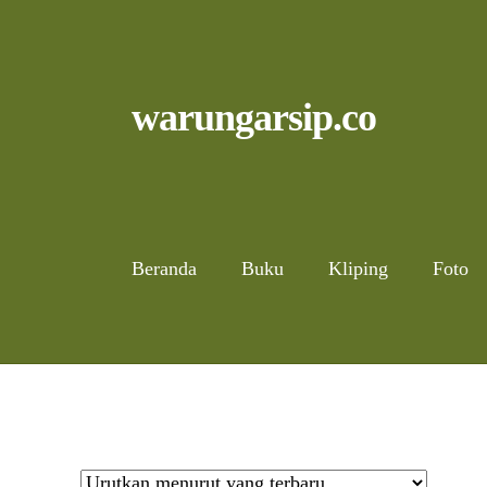
Skip
to
content
Skip
Skip
warungarsip.co
to
to
navigation
content
Beranda
Buku
Kliping
Foto