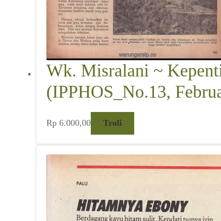
Wk. Misralani ~ Kepent
(IPPHOS_No.13, Februa
Rp
6.000,00
Troli