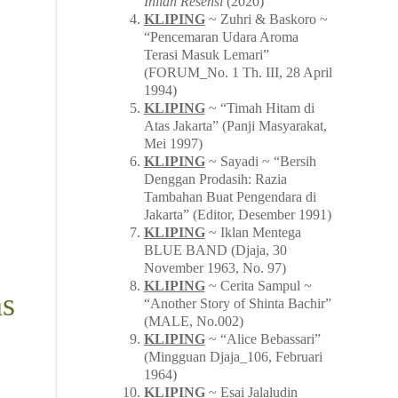
Inilah Resensi
(2020)
KLIPING
~ Zuhri & Baskoro ~
“Pencemaran Udara Aroma
Terasi Masuk Lemari”
(FORUM_No. 1 Th. III, 28 April
1994)
KLIPING
~ “Timah Hitam di
Atas Jakarta” (Panji Masyarakat,
Mei 1997)
KLIPING
~ Sayadi ~ “Bersih
Denggan Prodasih: Razia
Tambahan Buat Pengendara di
Jakarta” (Editor, Desember 1991)
KLIPING
~ Iklan Mentega
BLUE BAND (Djaja, 30
November 1963, No. 97)
KLIPING
~ Cerita Sampul ~
as
“Another Story of Shinta Bachir”
(MALE, No.002)
KLIPING
~ “Alice Bebassari”
(Mingguan Djaja_106, Februari
1964)
KLIPING
~ Esai Jalaludin