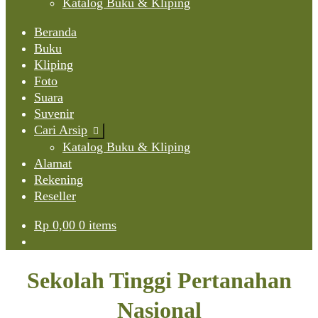
Katalog Buku & Kliping
Beranda
Buku
Kliping
Foto
Suara
Suvenir
Cari Arsip
Expand
child
Katalog Buku & Kliping
menu
Alamat
Rekening
Reseller
Rp
0,00
0 items
Sekolah Tinggi Pertanahan
Nasional