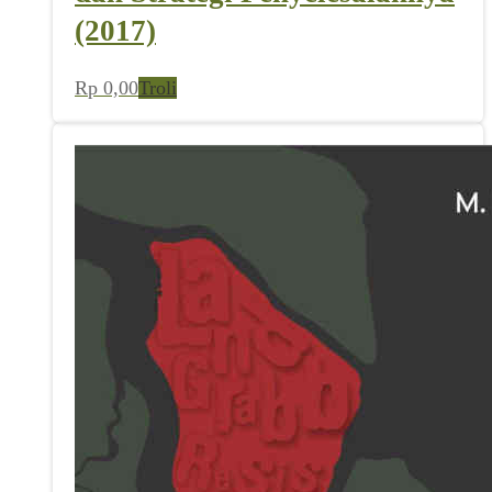
(2017)
Rp
0,00
Troli