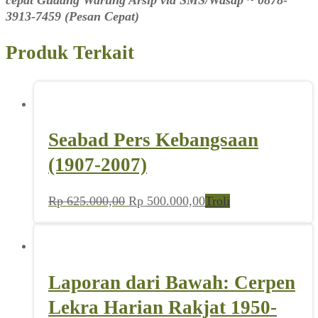
3913-7459 (Pesan Cepat)
Produk Terkait
Seabad Pers Kebangsaan
(1907-2007)
Harga
Harga
Rp
625.000,00
Rp
500.000,00
Troli
aslinya
saat
adalah:
ini
Rp 625.000,00.
adalah:
Rp 500.000,00.
Laporan dari Bawah: Cerpen
Lekra Harian Rakjat 1950-