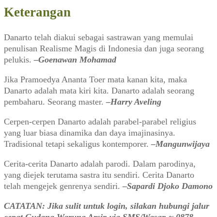
Keterangan
Danarto telah diakui sebagai sastrawan yang memulai
penulisan Realisme Magis di Indonesia dan juga seorang
pelukis.
–Goenawan Mohamad
Jika Pramoedya Ananta Toer mata kanan kita, maka
Danarto adalah mata kiri kita. Danarto adalah seorang
pembaharu. Seorang master.
–Harry Aveling
Cerpen-cerpen Danarto adalah parabel-parabel religius
yang luar biasa dinamika dan daya imajinasinya.
Tradisional tetapi sekaligus kontemporer.
–Mangunwijaya
Cerita-cerita Danarto adalah parodi. Dalam parodinya,
yang diejek terutama sastra itu sendiri. Cerita Danarto
telah mengejek genrenya sendiri.
–Sapardi Djoko Damono
CATATAN: Jika sulit untuk login, silakan hubungi jalur
cepat Gudang Warung Arsip via SMS/Wasap ~ 0878-