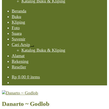
Katalog Buku & Kliping
Beranda
Buku
Kliping
Foto
Suara
Suvenir
Cari Arsip
Expand
Katalog Buku & Kliping
child
Alamat
menu
Rekening
Reseller
Rp
0,00
0 items
Danarto ~ Godlob