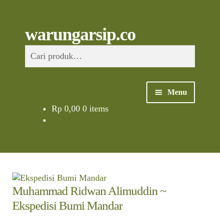
Skip
to
content
Skip
Skip
Cari
warungarsip.co
to
to
Pencarian
navigation
content
untuk:
Menu
Rp
0,00
0 items
Beranda
Buku
Kliping
Muhammad Ridwan Alimuddin ~
Foto
Ekspedisi Bumi Mandar