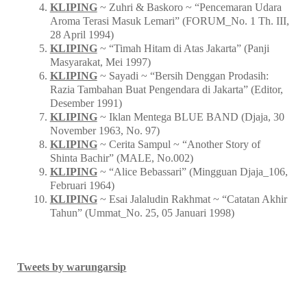
KLIPING
~ Zuhri & Baskoro ~ “Pencemaran Udara
Aroma Terasi Masuk Lemari” (FORUM_No. 1 Th. III,
28 April 1994)
KLIPING
~ “Timah Hitam di Atas Jakarta” (Panji
Masyarakat, Mei 1997)
KLIPING
~ Sayadi ~ “Bersih Denggan Prodasih:
Razia Tambahan Buat Pengendara di Jakarta” (Editor,
Desember 1991)
KLIPING
~ Iklan Mentega BLUE BAND (Djaja, 30
November 1963, No. 97)
KLIPING
~ Cerita Sampul ~ “Another Story of
Shinta Bachir” (MALE, No.002)
KLIPING
~ “Alice Bebassari” (Mingguan Djaja_106,
Februari 1964)
KLIPING
~ Esai Jalaludin Rakhmat ~ “Catatan Akhir
Tahun” (Ummat_No. 25, 05 Januari 1998)
Tweets by warungarsip