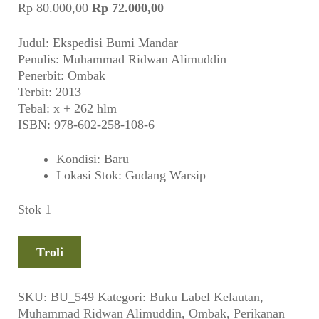
Suara
Harga
Harga
Rp
80.000,00
Rp
72.000,00
aslinya
saat
adalah:
ini
Judul: Ekspedisi Bumi Mandar
Suvenir
Rp 80.000,00.
adalah:
Penulis: Muhammad Ridwan Alimuddin
Rp 72.000,00.
Penerbit: Ombak
Cari Arsip
Terbit: 2013
Tebal: x + 262 hlm
Alamat
ISBN: 978-602-258-108-6
Kondisi
:
Baru
Rekening
Lokasi Stok
:
Gudang Warsip
Reseller
Stok 1
Kuantitas
Troli
Muhammad
Ridwan
Alimuddin
SKU:
BU_549
Kategori:
Buku
Label
Kelautan
,
~
Muhammad Ridwan Alimuddin
,
Ombak
,
Perikanan