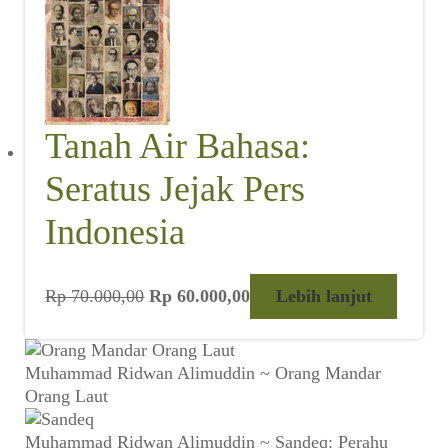
Tanah Air Bahasa:
Seratus Jejak Pers
Indonesia
Harga
Harga
Rp
70.000,00
Rp
60.000,00
Lebih lanjut
aslinya
saat
adalah:
ini
Rp 70.000,00.
adalah:
Muhammad Ridwan Alimuddin ~ Orang Mandar
Rp 60.000,00.
Orang Laut
Muhammad Ridwan Alimuddin ~ Sandeq: Perahu