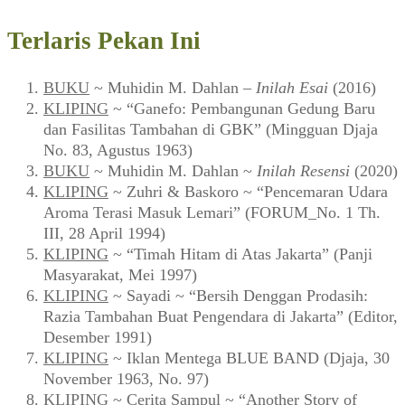
Terlaris Pekan Ini
BUKU
~ Muhidin M. Dahlan –
Inilah Esai
(2016)
KLIPING
~ “Ganefo: Pembangunan Gedung Baru
dan Fasilitas Tambahan di GBK” (Mingguan Djaja
No. 83, Agustus 1963)
BUKU
~ Muhidin M. Dahlan ~
Inilah Resensi
(2020)
KLIPING
~ Zuhri & Baskoro ~ “Pencemaran Udara
Aroma Terasi Masuk Lemari” (FORUM_No. 1 Th.
III, 28 April 1994)
KLIPING
~ “Timah Hitam di Atas Jakarta” (Panji
Masyarakat, Mei 1997)
KLIPING
~ Sayadi ~ “Bersih Denggan Prodasih:
Razia Tambahan Buat Pengendara di Jakarta” (Editor,
Desember 1991)
KLIPING
~ Iklan Mentega BLUE BAND (Djaja, 30
November 1963, No. 97)
KLIPING
~ Cerita Sampul ~ “Another Story of