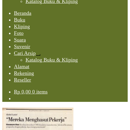
Katalog Buku & Kliping
Beranda
Buku
Kliping
Foto
Suara
Suvenir
Cari Arsip
Expand
Katalog Buku & Kliping
child
Alamat
menu
Rekening
Reseller
Rp
0,00
0 items