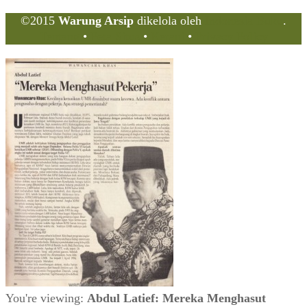
©2015
Warung Arsip
dikelola oleh
Indonesia Buku
.
Tentang
•
Peta Situs
•
Kerani
•
Privacy Policy
You're viewing:
Abdul Latief: Mereka Menghasut