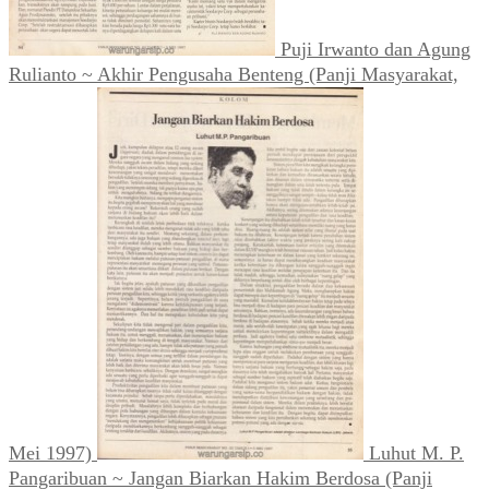
Puji Irwanto dan Agung
Rulianto ~ Akhir Pengusaha Benteng (Panji Masyarakat,
Mei 1997)
Luhut M. P.
Pangaribuan ~ Jangan Biarkan Hakim Berdosa (Panji