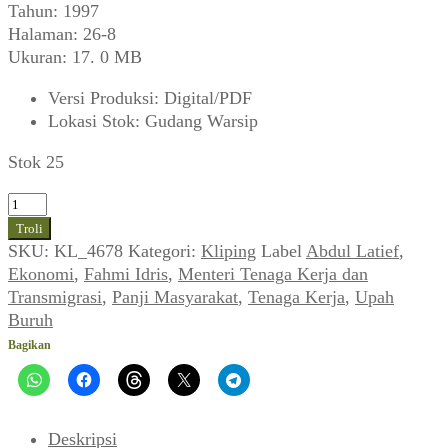
Tahun: 1997
Halaman: 26-8
Ukuran: 17. 0 MB
Versi Produksi
:
Digital/PDF
Lokasi Stok
:
Gudang Warsip
Stok 25
Kuantitas
Abdul
Troli
Latief:
SKU:
KL_4678
Kategori:
Kliping
Label
Abdul Latief
,
Mereka
Ekonomi
,
Fahmi Idris
,
Menteri Tenaga Kerja dan
Menghasut
Transmigrasi
,
Panji Masyarakat
,
Tenaga Kerja
,
Upah
Pekerja
Buruh
(Panji
Bagikan
Masyarakat,
Mei
1997)
Deskripsi