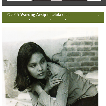
©2015
Warung Arsip
dikelola oleh
Indonesia Buku
.
Tentang
•
Peta Situs
•
Kerani
•
Privacy Policy