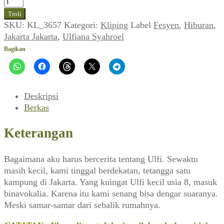
Kuantitas
Ulfiana
Troli
Syahroel
SKU:
KL_3657
Kategori:
Kliping
Label
Fesyen
,
Hiburan
,
~
Jakarta Jakarta
,
Ulfiana Syahroel
Wanita
Bagikan
di
Mata
Pria
(Jakarta
Deskripsi
Jakarta,
Berkas
September
1993)
Keterangan
Bagaimana aku harus bercerita tentang Ulfi. Sewaktu
masih kecil, kami tinggal berdekatan, tetangga satu
kampung di Jakarta. Yang kuingat Ulfi kecil usia 8, masuk
binavokalia. Karena itu kami senang bisa dengar suaranya.
Meski samar-samar dari sebalik rumahnya.