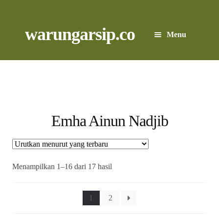
Skip
to
content
Skip
Skip
warungarsip.co
Menu
to
to
navigation
content
Beranda
Buku
Kliping
Emha Ainun Nadjib
Foto
Suara
Diurutkan
Menampilkan 1–16 dari 17 hasil
menurut
yang
Suvenir
terbaru
1
2
Expand
Cari Arsip