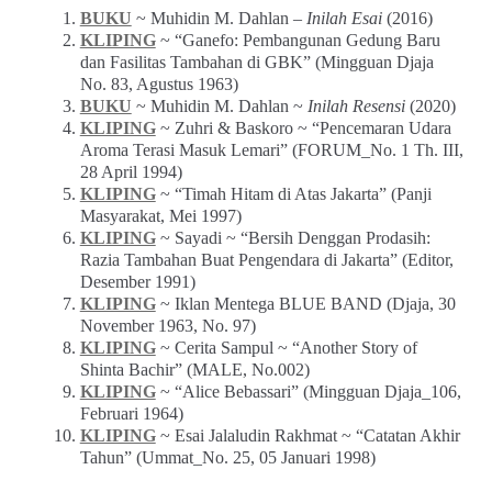
BUKU
~ Muhidin M. Dahlan –
Inilah Esai
(2016)
KLIPING
~ “Ganefo: Pembangunan Gedung Baru
dan Fasilitas Tambahan di GBK” (Mingguan Djaja
No. 83, Agustus 1963)
BUKU
~ Muhidin M. Dahlan ~
Inilah Resensi
(2020)
KLIPING
~ Zuhri & Baskoro ~ “Pencemaran Udara
Aroma Terasi Masuk Lemari” (FORUM_No. 1 Th. III,
28 April 1994)
KLIPING
~ “Timah Hitam di Atas Jakarta” (Panji
Masyarakat, Mei 1997)
KLIPING
~ Sayadi ~ “Bersih Denggan Prodasih:
Razia Tambahan Buat Pengendara di Jakarta” (Editor,
Desember 1991)
KLIPING
~ Iklan Mentega BLUE BAND (Djaja, 30
November 1963, No. 97)
KLIPING
~ Cerita Sampul ~ “Another Story of
Shinta Bachir” (MALE, No.002)
KLIPING
~ “Alice Bebassari” (Mingguan Djaja_106,
Februari 1964)
KLIPING
~ Esai Jalaludin Rakhmat ~ “Catatan Akhir
Tahun” (Ummat_No. 25, 05 Januari 1998)