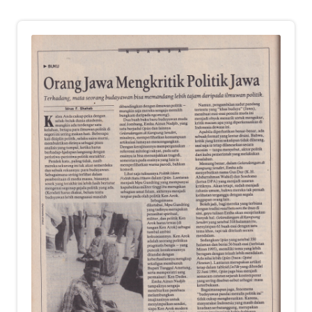
child
menu
Alamat
Rekening
Reseller