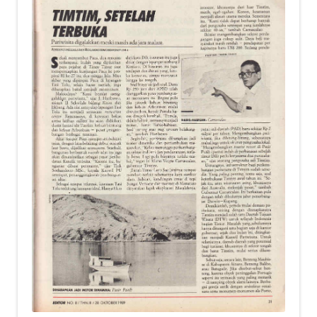
child
menu
Alamat
Rekening
Reseller