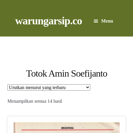
Skip
to
content
Skip
Skip
warungarsip.co
Menu
to
to
navigation
content
Beranda
Buku
Kliping
Totok Amin Soefijanto
Foto
Suara
Diurutkan
Menampilkan semua 14 hasil
menurut
yang
Suvenir
terbaru
Expand
Cari Arsip