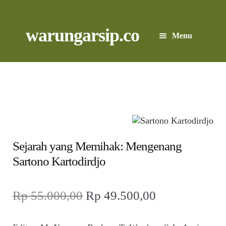
Skip
to
content
Skip
Skip
warungarsip.co
Menu
to
to
navigation
content
Beranda
Buku
Kliping
Foto
Sejarah yang Memihak: Mengenang
Sartono Kartodirdjo
Suara
Harga
Harga
Rp
55.000,00
Rp
49.500,00
Suvenir
aslinya
saat
Expand
Cari Arsip