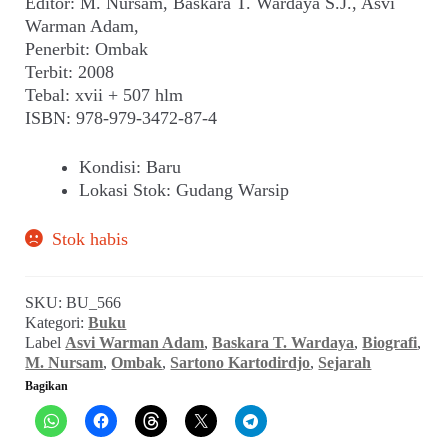
adalah:
ini
Editor: M. Nursam, Baskara T. Wardaya S.J., Asvi
child
Warman Adam,
Rp 55.000,00.
adalah:
menu
Penerbit: Ombak
Alamat
Rp 49.500,00
Terbit: 2008
Tebal: xvii + 507 hlm
Rekening
ISBN: 978-979-3472-87-4
Reseller
Kondisi
:
Baru
Lokasi Stok
:
Gudang Warsip
Stok habis
SKU:
BU_566
Kategori:
Buku
Label
Asvi Warman Adam
,
Baskara T. Wardaya
,
Biografi
,
M. Nursam
,
Ombak
,
Sartono Kartodirdjo
,
Sejarah
Bagikan