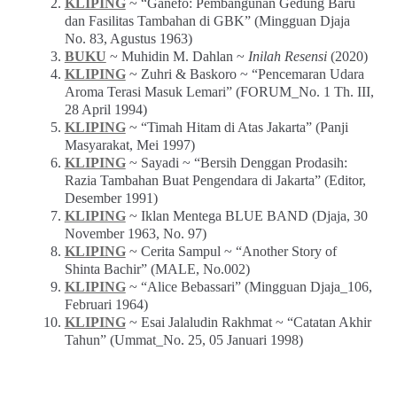
KLIPING
~ “Ganefo: Pembangunan Gedung Baru
dan Fasilitas Tambahan di GBK” (Mingguan Djaja
No. 83, Agustus 1963)
BUKU
~ Muhidin M. Dahlan ~
Inilah Resensi
(2020)
KLIPING
~ Zuhri & Baskoro ~ “Pencemaran Udara
Aroma Terasi Masuk Lemari” (FORUM_No. 1 Th. III,
28 April 1994)
KLIPING
~ “Timah Hitam di Atas Jakarta” (Panji
Masyarakat, Mei 1997)
KLIPING
~ Sayadi ~ “Bersih Denggan Prodasih:
Razia Tambahan Buat Pengendara di Jakarta” (Editor,
Desember 1991)
KLIPING
~ Iklan Mentega BLUE BAND (Djaja, 30
November 1963, No. 97)
KLIPING
~ Cerita Sampul ~ “Another Story of
Shinta Bachir” (MALE, No.002)
KLIPING
~ “Alice Bebassari” (Mingguan Djaja_106,
Februari 1964)
KLIPING
~ Esai Jalaludin Rakhmat ~ “Catatan Akhir
Tahun” (Ummat_No. 25, 05 Januari 1998)