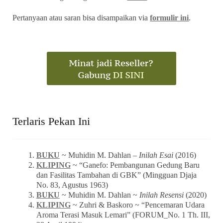
Password
Remember Me
Lupa password?
Baru pertamakali berkunjung di Warung Arsip? Silakan
mendaftar sebagai warga komunitas
di sini
.
Pertanyaan atau saran bisa disampaikan via
formulir ini
.