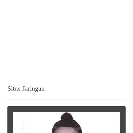
Shinta Bachir” (MALE, No.002)
KLIPING
~ “Alice Bebassari” (Mingguan Djaja_106,
Februari 1964)
KLIPING
~ Esai Jalaludin Rakhmat ~ “Catatan Akhir
Tahun” (Ummat_No. 25, 05 Januari 1998)
Tweets by warungarsip