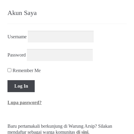
Nasional (No 13 Th III, 29 Maret 1952)
Rp
7.500,00
Troli
Akun Saya
Username