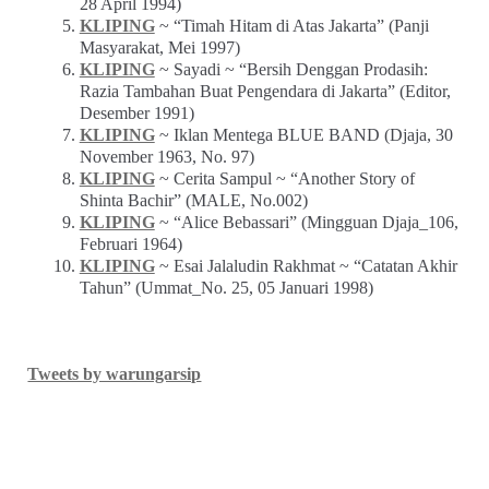
Terlaris Pekan Ini
BUKU
~ Muhidin M. Dahlan –
Inilah Esai
(2016)
KLIPING
~ “Ganefo: Pembangunan Gedung Baru
dan Fasilitas Tambahan di GBK” (Mingguan Djaja
No. 83, Agustus 1963)
BUKU
~ Muhidin M. Dahlan ~
Inilah Resensi
(2020)
KLIPING
~ Zuhri & Baskoro ~ “Pencemaran Udara
Aroma Terasi Masuk Lemari” (FORUM_No. 1 Th. III,
28 April 1994)
KLIPING
~ “Timah Hitam di Atas Jakarta” (Panji
Masyarakat, Mei 1997)
KLIPING
~ Sayadi ~ “Bersih Denggan Prodasih:
Razia Tambahan Buat Pengendara di Jakarta” (Editor,
Desember 1991)
KLIPING
~ Iklan Mentega BLUE BAND (Djaja, 30
November 1963, No. 97)
KLIPING
~ Cerita Sampul ~ “Another Story of