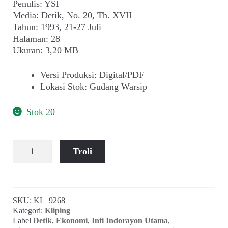
Penulis: YSI
Media: Detik, No. 20, Th. XVII
Tahun: 1993, 21-27 Juli
Halaman: 28
Ukuran: 3,20 MB
Versi Produksi
:
Digital/PDF
Lokasi Stok
:
Gudang Warsip
Stok 20
Kuantitas
Troli
Pencemaran
Limbah
PT
Inti
SKU:
KL_9268
Indorayon
Kategori:
Kliping
Utama:
Label
Detik
,
Ekonomi
,
Inti Indorayon Utama
,
Sarwono