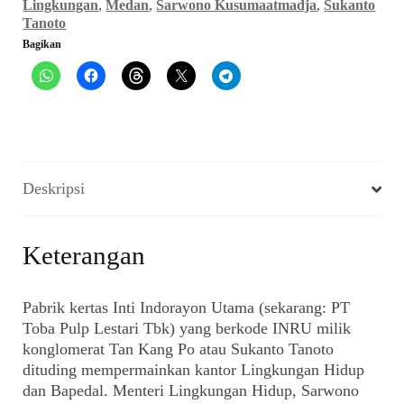
Lingkungan
,
Medan
,
Sarwono Kusumaatmadja
,
Sukanto
Menggertak
Tanoto
Asahan
Bagikan
Deskripsi
Keterangan
Pabrik kertas Inti Indorayon Utama (sekarang: PT
Toba Pulp Lestari Tbk) yang berkode INRU milik
konglomerat Tan Kang Po atau Sukanto Tanoto
dituding mempermainkan kantor Lingkungan Hidup
dan Bapedal. Menteri Lingkungan Hidup, Sarwono