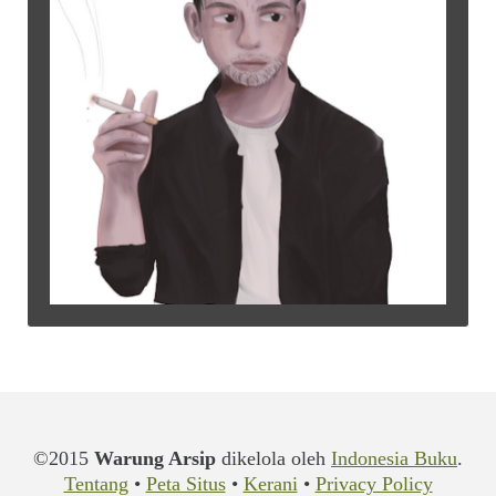
©2015
Warung Arsip
dikelola oleh
Indonesia Buku
.
Tentang
•
Peta Situs
•
Kerani
•
Privacy Policy