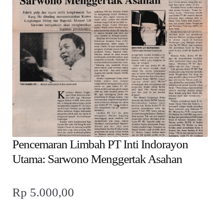
child
menu
Alamat
Rekening
Reseller
Pencemaran Limbah PT Inti Indorayon
Utama: Sarwono Menggertak Asahan
Rp
5.000,00