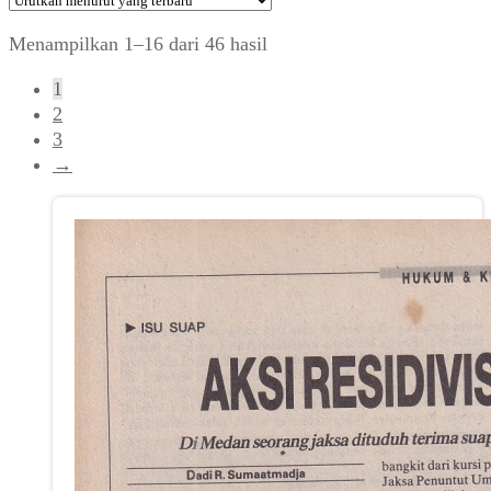
Diurutkan
Menampilkan 1–16 dari 46 hasil
menurut
1
yang
2
terbaru
3
→