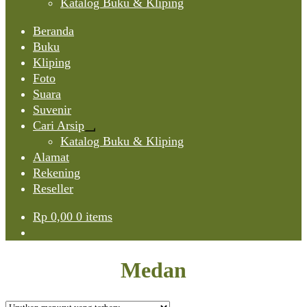
Katalog Buku & Kliping
Beranda
Buku
Kliping
Foto
Suara
Suvenir
Cari Arsip
Expand
Katalog Buku & Kliping
child
Alamat
menu
Rekening
Reseller
Rp
0,00
0 items
Medan