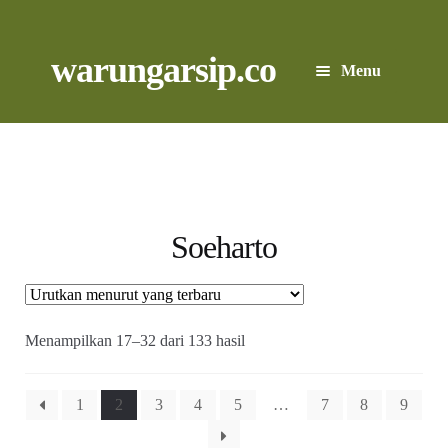
Skip
to
content
Skip
Skip
warungarsip.co
Menu
to
to
navigation
content
Beranda
Buku
Kliping
Soeharto
Foto
Suara
Diurutkan
Menampilkan 17–32 dari 133 hasil
menurut
yang
Suvenir
terbaru
1
2
3
4
5
…
7
8
9
Expand
Cari Arsip