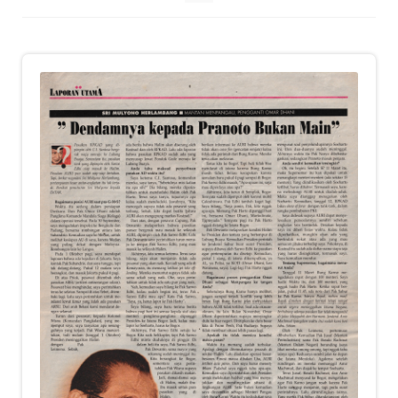
child
menu
Alamat
Rekening
Reseller