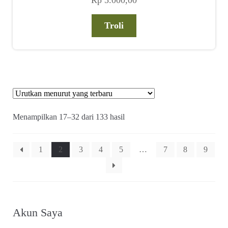
Troli
Diurutkan
Menampilkan 17–32 dari 133 hasil
menurut
yang
terbaru
1
2
3
4
5
…
7
8
9
Akun Saya