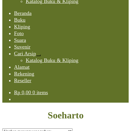
Katalog Buku & Kliping
Beranda
Buku
Kliping
Foto
Suara
Suvenir
Cari Arsip
Expand
Katalog Buku & Kliping
child
Alamat
menu
Rekening
Reseller
Rp
0,00
0 items
Soeharto