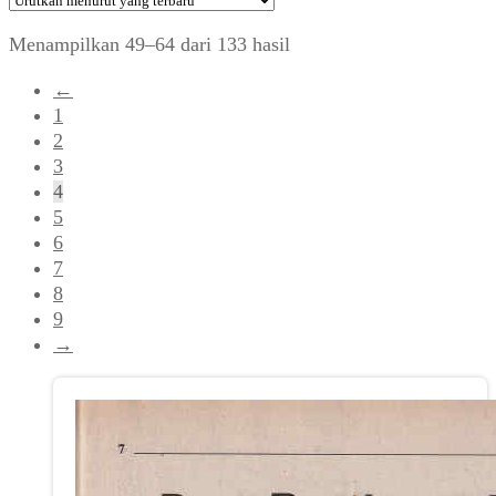
Diurutkan
Menampilkan 49–64 dari 133 hasil
menurut
←
yang
1
terbaru
2
3
4
5
6
7
8
9
→