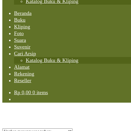
Katalog Buku & Kliping
Beranda
Buku
Kliping
Foto
Suara
Suvenir
Cari Arsip
Katalog Buku & Kliping
Alamat
Rekening
Reseller
Rp
0,00
0 items