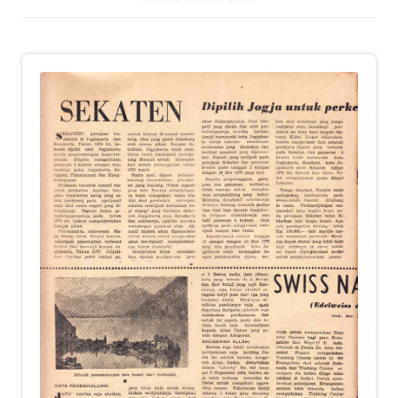
child
menu
Alamat
Rekening
Reseller