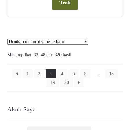
Troli
Diurutkan
Menampilkan 33–48 dari 320 hasil
menurut
yang
terbaru
1
2
3
4
5
6
…
18
19
20
Akun Saya