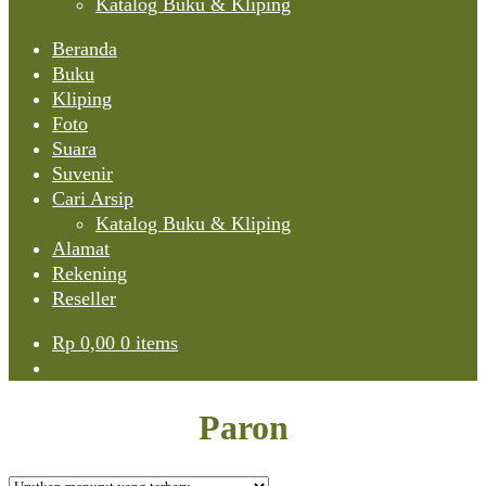
Katalog Buku & Kliping
Beranda
Buku
Kliping
Foto
Suara
Suvenir
Cari Arsip
Katalog Buku & Kliping
Alamat
Rekening
Reseller
Rp
0,00
0 items
Paron