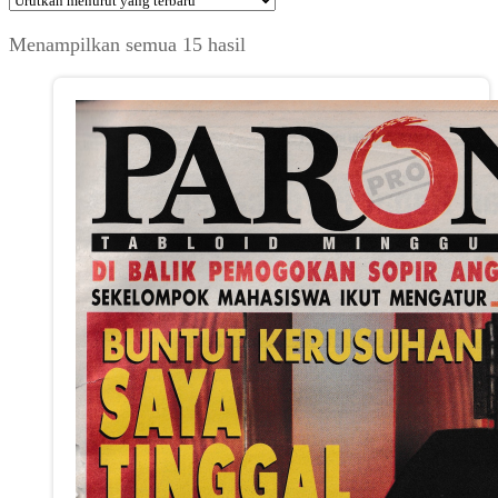
Diurutkan
Menampilkan semua 15 hasil
menurut
yang
terbaru