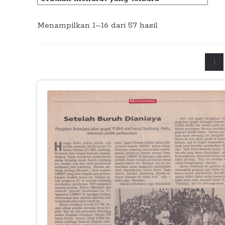
Diurutkan
Menampilkan 1–16 dari 57 hasil
menurut
yang
terbaru
1