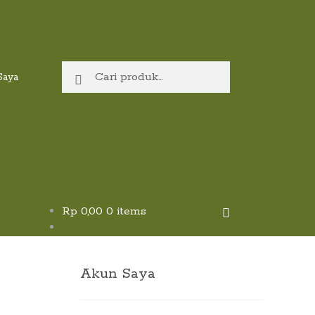
Pencarian
Cari
Saya
untuk:
Rp
0,00
0 items
Akun Saya