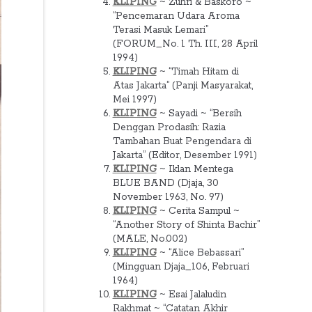
KLIPING
~ Zuhri & Baskoro ~
“Pencemaran Udara Aroma
Terasi Masuk Lemari”
(FORUM_No. 1 Th. III, 28 April
1994)
KLIPING
~ “Timah Hitam di
Atas Jakarta” (Panji Masyarakat,
Mei 1997)
KLIPING
~ Sayadi ~ “Bersih
Denggan Prodasih: Razia
Tambahan Buat Pengendara di
Jakarta” (Editor, Desember 1991)
KLIPING
~ Iklan Mentega
BLUE BAND (Djaja, 30
November 1963, No. 97)
KLIPING
~ Cerita Sampul ~
“Another Story of Shinta Bachir”
(MALE, No.002)
KLIPING
~ “Alice Bebassari”
(Mingguan Djaja_106, Februari
1964)
KLIPING
~ Esai Jalaludin
Rakhmat ~ “Catatan Akhir