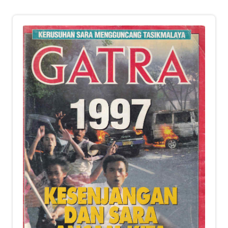
child
menu
Alamat
Rekening
Reseller