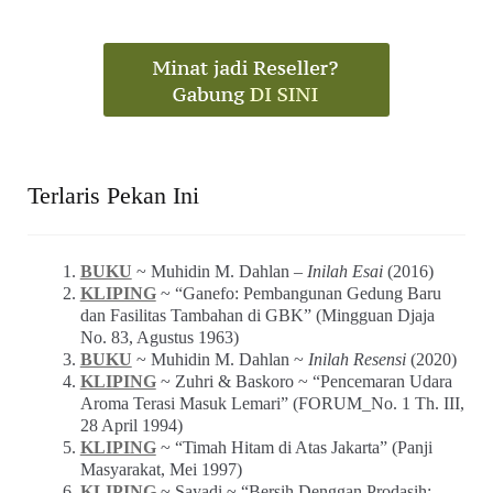
Terlaris Pekan Ini
BUKU
~ Muhidin M. Dahlan –
Inilah Esai
(2016)
KLIPING
~ “Ganefo: Pembangunan Gedung Baru
dan Fasilitas Tambahan di GBK” (Mingguan Djaja
No. 83, Agustus 1963)
BUKU
~ Muhidin M. Dahlan ~
Inilah Resensi
(2020)
KLIPING
~ Zuhri & Baskoro ~ “Pencemaran Udara
Aroma Terasi Masuk Lemari” (FORUM_No. 1 Th. III,
28 April 1994)
KLIPING
~ “Timah Hitam di Atas Jakarta” (Panji
Masyarakat, Mei 1997)
KLIPING
~ Sayadi ~ “Bersih Denggan Prodasih: