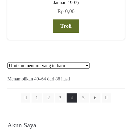
Januari 1997)
Rp
0,00
Troli
Diurutkan
Menampilkan 49–64 dari 86 hasil
menurut
yang
terbaru
1
2
3
4
5
6
Akun Saya