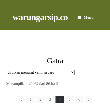
Skip
to
content
Skip
Skip
warungarsip.co
Menu
to
to
navigation
content
Beranda
Buku
Kliping
Gatra
Foto
Suara
Diurutkan
Menampilkan 49–64 dari 86 hasil
menurut
yang
Suvenir
terbaru
1
2
3
4
5
6
Expand
Cari Arsip